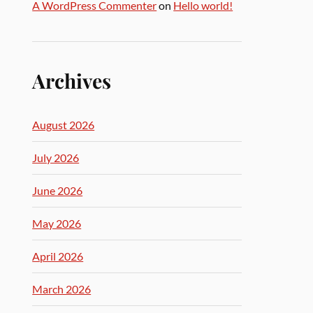
A WordPress Commenter
on
Hello world!
Archives
August 2026
July 2026
June 2026
May 2026
April 2026
March 2026