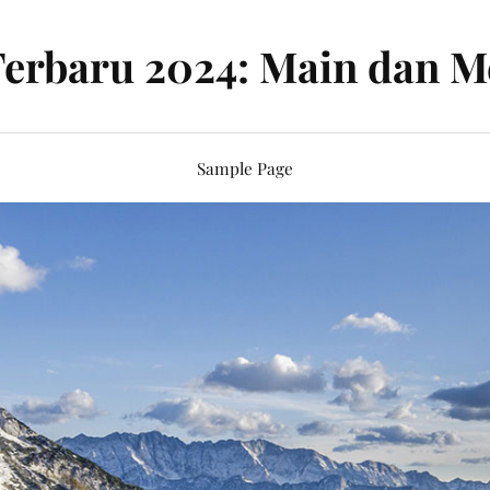
Terbaru 2024: Main dan 
Sample Page