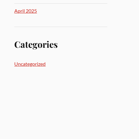
April 2025
Categories
Uncategorized