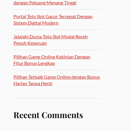
dengan Peluang Menang Tinggi
Portal Toto Slot Gacor Tercepat Dengan
Sistem Digital Modern
Jelajahi Dunia Toto Slot Modal Receh
Penuh Keseruan
Pilihan Game Online Kekinian Dengan
Fitur Bonus Lengkap
Pilihan Terbaik Game Online dengan Bonus
Harian Tanpa Henti
Recent Comments