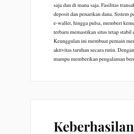
saja dan di mana saja. Fasilitas tra
deposit dan penarikan dana. Sistem pe
e-wallet, hingga pulsa, memberi ke
terbaru memastikan situs tetap stabil 
Keunggulan ini membuat pemain mera
aktivitas taruhan secara rutin. Dengan
mampu memberikan pengalaman berm
Keberhasilan