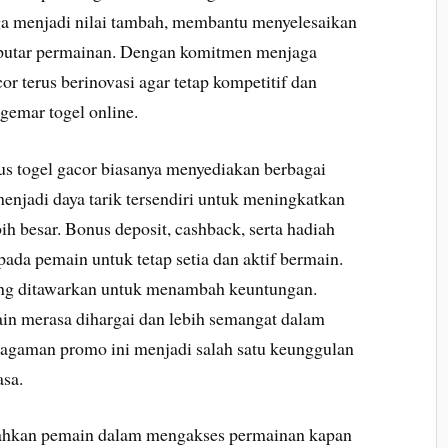
ga menjadi nilai tambah, membantu menyelesaikan
seputar permainan. Dengan komitmen menjaga
or terus berinovasi agar tetap kompetitif dan
emar togel online.
tus togel gacor biasanya menyediakan berbagai
enjadi daya tarik tersendiri untuk meningkatkan
 besar. Bonus deposit, cashback, serta hadiah
ada pemain untuk tetap setia dan aktif bermain.
ering ditawarkan untuk menambah keuntungan.
ain merasa dihargai dan lebih semangat dalam
eragaman promo ini menjadi salah satu keunggulan
asa.
ahkan pemain dalam mengakses permainan kapan