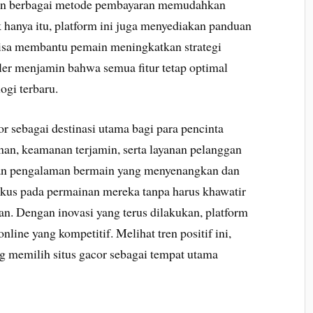
aan berbagai metode pembayaran memudahkan
k hanya itu, platform ini juga menyediakan panduan
 bisa membantu pemain meningkatkan strategi
er menjamin bahwa semua fitur tetap optimal
ogi terbaru.
or sebagai destinasi utama bagi para pencinta
an, keamanan terjamin, serta layanan pelanggan
kan pengalaman bermain yang menyenangkan dan
kus pada permainan mereka tanpa harus khawatir
n. Dengan inovasi yang terus dilakukan, platform
line yang kompetitif. Melihat tren positif ini,
g memilih situs gacor sebagai tempat utama