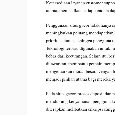
Ketersediaan layanan customer suppor
utama, memastikan setiap kendala dapa
Penggunaan situs gacor tidak hanya s
meningkatkan peluang mendapatkan h
prioritas utama, sehingga pengguna ti
Teknologi terbaru digunakan untuk me
bebas dari kecurangan. Selain itu, b
ditawarkan, membantu pemain mempe
mengeluarkan modal besar. Dengan fit
menjadi pilihan utama bagi mereka ya
Pada situs gacor, proses deposit dan
mendukung kenyamanan pengguna kap
diterapkan melibatkan enkripsi canggi