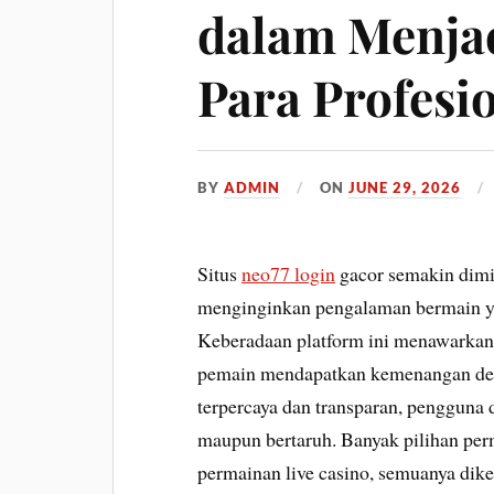
dalam Menjad
Para Profesi
BY
ADMIN
ON
JUNE 29, 2026
Situs
neo77 login
gacor semakin dimin
menginginkan pengalaman bermain 
Keberadaan platform ini menawarkan
pemain mendapatkan kemenangan deng
terpercaya dan transparan, pengguna
maupun bertaruh. Banyak pilihan perma
permainan live casino, semuanya dike