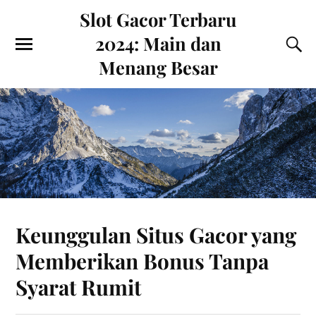
Slot Gacor Terbaru
2024: Main dan
Menang Besar
Keunggulan Situs Gacor yang
Memberikan Bonus Tanpa
Syarat Rumit