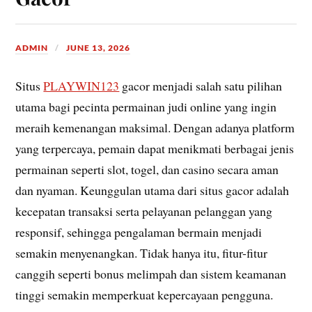
ADMIN
JUNE 13, 2026
Situs
PLAYWIN123
gacor menjadi salah satu pilihan
utama bagi pecinta permainan judi online yang ingin
meraih kemenangan maksimal. Dengan adanya platform
yang terpercaya, pemain dapat menikmati berbagai jenis
permainan seperti slot, togel, dan casino secara aman
dan nyaman. Keunggulan utama dari situs gacor adalah
kecepatan transaksi serta pelayanan pelanggan yang
responsif, sehingga pengalaman bermain menjadi
semakin menyenangkan. Tidak hanya itu, fitur-fitur
canggih seperti bonus melimpah dan sistem keamanan
tinggi semakin memperkuat kepercayaan pengguna.