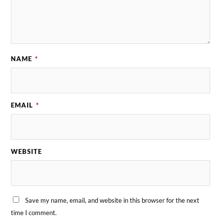
NAME
*
EMAIL
*
WEBSITE
Save my name, email, and website in this browser for the next
time I comment.