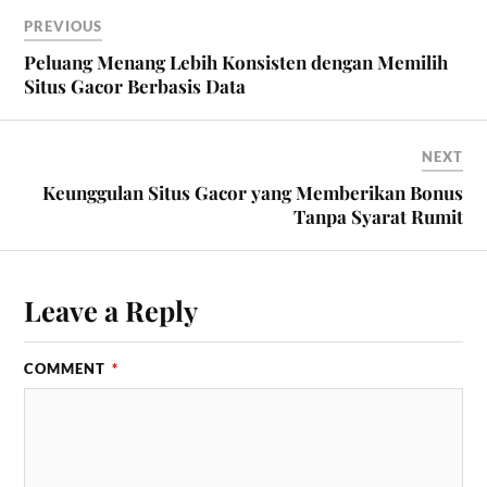
PREVIOUS
Peluang Menang Lebih Konsisten dengan Memilih
Situs Gacor Berbasis Data
NEXT
Keunggulan Situs Gacor yang Memberikan Bonus
Tanpa Syarat Rumit
Leave a Reply
COMMENT
*