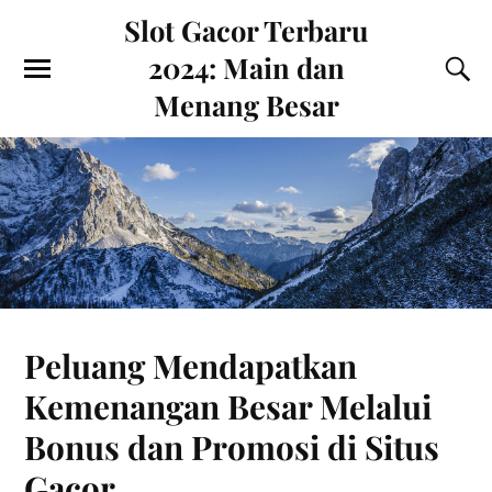
Slot Gacor Terbaru
2024: Main dan
Menang Besar
Peluang Mendapatkan
Kemenangan Besar Melalui
Bonus dan Promosi di Situs
Gacor