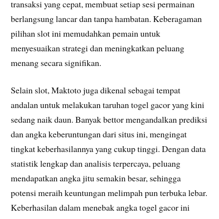
transaksi yang cepat, membuat setiap sesi permainan
berlangsung lancar dan tanpa hambatan. Keberagaman
pilihan slot ini memudahkan pemain untuk
menyesuaikan strategi dan meningkatkan peluang
menang secara signifikan.
Selain slot, Maktoto juga dikenal sebagai tempat
andalan untuk melakukan taruhan togel gacor yang kini
sedang naik daun. Banyak bettor mengandalkan prediksi
dan angka keberuntungan dari situs ini, mengingat
tingkat keberhasilannya yang cukup tinggi. Dengan data
statistik lengkap dan analisis terpercaya, peluang
mendapatkan angka jitu semakin besar, sehingga
potensi meraih keuntungan melimpah pun terbuka lebar.
Keberhasilan dalam menebak angka togel gacor ini