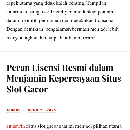
aspek utama yang tidak kalah penting. Tampilan
antarmuka yang user-friendly memudahkan pemain
dalam memilih permainan dan melakukan transaksi.
Dengan demikian, pengalaman bermain menjadi lebih
menyenangkan dan tanpa hambatan berarti.
Peran Lisensi Resmi dalam
Menjamin Kepercayaan Situs
Slot Gacor
ADMIN
APRIL 23, 2026
emaswin
Situs slot gacor saat ini menjadi pilihan utama