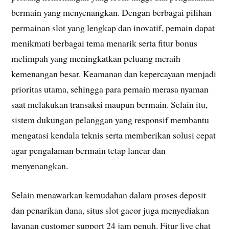
bermain yang menyenangkan. Dengan berbagai pilihan
permainan slot yang lengkap dan inovatif, pemain dapat
menikmati berbagai tema menarik serta fitur bonus
melimpah yang meningkatkan peluang meraih
kemenangan besar. Keamanan dan kepercayaan menjadi
prioritas utama, sehingga para pemain merasa nyaman
saat melakukan transaksi maupun bermain. Selain itu,
sistem dukungan pelanggan yang responsif membantu
mengatasi kendala teknis serta memberikan solusi cepat
agar pengalaman bermain tetap lancar dan
menyenangkan.
Selain menawarkan kemudahan dalam proses deposit
dan penarikan dana, situs slot gacor juga menyediakan
layanan customer support 24 jam penuh. Fitur live chat