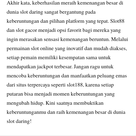
Akhir kata, keberhasilan meraih kemenangan besar di
dunia slot daring sangat bergantung pada
keberuntungan dan pilihan platform yang tepat. Slot88
dan slot gacor menjadi opsi favorit bagi mereka yang
ingin merasakan sensasi kemenangan beruntun. Melalui
permainan slot online yang inovatif dan mudah diakses,
setiap pemain memiliki kesempatan sama untuk
mendapatkan jackpot terbesar. Jangan ragu untuk
mencoba keberuntungan dan manfaatkan peluang emas
dari situs terpercaya seperti slot188, karena setiap
putaran bisa menjadi momen keberuntungan yang
mengubah hidup. Kini saatnya membuktikan
keberuntunganmu dan raih kemenangan besar di dunia
slot daring!