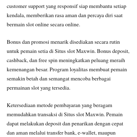
customer support yang responsif siap membantu setiap
kendala, memberikan rasa aman dan percaya diri saat
bermain slot online secara online.
Bonus dan promosi menarik disediakan secara rutin
untuk pemain setia di Situs slot Maxwin. Bonus deposit,
cashback, dan free spin meningkatkan peluang meraih
kemenangan besar. Program loyalitas membuat pemain
semakin betah dan semangat mencoba berbagai
permainan slot yang tersedia.
Ketersediaan metode pembayaran yang beragam
memudahkan transaksi di Situs slot Maxwin. Pemain
dapat melakukan deposit dan penarikan dengan cepat
dan aman melalui transfer bank, e-wallet, maupun