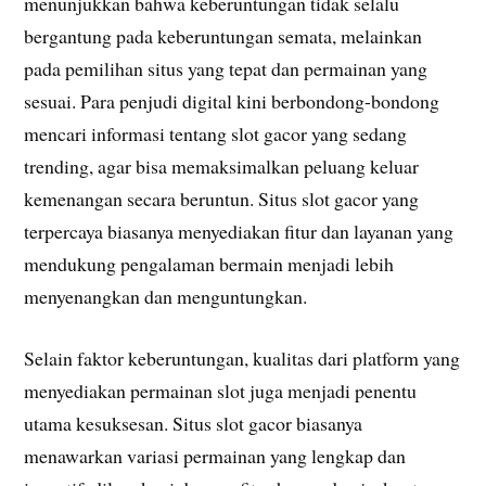
menunjukkan bahwa keberuntungan tidak selalu
bergantung pada keberuntungan semata, melainkan
pada pemilihan situs yang tepat dan permainan yang
sesuai. Para penjudi digital kini berbondong-bondong
mencari informasi tentang slot gacor yang sedang
trending, agar bisa memaksimalkan peluang keluar
kemenangan secara beruntun. Situs slot gacor yang
terpercaya biasanya menyediakan fitur dan layanan yang
mendukung pengalaman bermain menjadi lebih
menyenangkan dan menguntungkan.
Selain faktor keberuntungan, kualitas dari platform yang
menyediakan permainan slot juga menjadi penentu
utama kesuksesan. Situs slot gacor biasanya
menawarkan variasi permainan yang lengkap dan