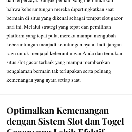
dan terpercaya. Banyak pemain yang membuktikan
bahwa keberuntungan mereka dipertingkatkan saat
bermain di situs yang dikenal sebagai tempat slot gacor
hari ini. Melalui strategi yang tepat dan pemilihan
platform yang tepat pula, mereka mampu mengubah
keberuntungan menjadi keuntungan nyata. Jadi, jangan
ragu untuk menjajal keberuntungan Anda dan temukan
situs slot gacor terbaik yang mampu memberikan
pengalaman bermain tak terlupakan serta peluang
kemenangan yang nyata setiap saat.
Optimalkan Kemenangan
dengan Sistem Slot dan Togel
Gacor yang Lebih Efektif