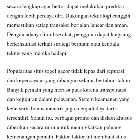
secara lengkap agar bettor dapat melakukan prediksi
dengan lebih percaya diri. Dukungan teknologi canggih
memastikan setiap transaksi berjalan lancar dan aman.
Dengan adanya fitur live chat, pengguna dapat langsung
berkonsultasi terkait strategi bermain atau kendala
teknis yang mereka hadapi.
Popularitas situs togel gacor tidak lepas dari reputasi
dan kepercayaan yang dibangun selama bertahun-tahun.
Banyak pemain yang merasa puas karena transparansi
dan kejujuran dalam pelayanan. Sistem keamanan yang
ketat serta bonus menarik juga menjadi daya tarik
tersendiri. Selain itu, berbagai promo dan diskon khusus
diberikan secara rutin untuk meningkatkan peluang
kemenangan pemain. Faktor-faktor ini membuat situs