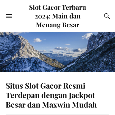
Slot Gacor Terbaru
2024: Main dan
Menang Besar
Situs Slot Gacor Resmi
Terdepan dengan Jackpot
Besar dan Maxwin Mudah