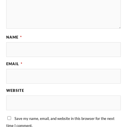
NAME
*
EMAIL
*
WEBSITE
Save my name, email, and website in this browser for the next
time I comment.