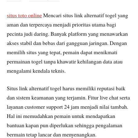
situs toto online
Mencari situs link alternatif togel yang
aman dan terpercaya menjadi prioritas utama bagi
pecinta judi daring. Banyak platform yang menawarkan
akses stabil dan bebas dari gangguan jaringan. Dengan
memilih situs yang tepat, pemain dapat menikmati
permainan togel tanpa khawatir kehilangan data atau
mengalami kendala teknis.
Situs link alternatif togel harus memiliki reputasi baik
dan sistem keamanan yang terjamin. Fitur live chat serta
layanan customer support 24 jam menjadi nilai tambah.
Hal ini memudahkan pemain untuk mendapatkan
bantuan kapan pun diperlukan sehingga pengalaman
bermain tetap lancar dan menyenangkan.