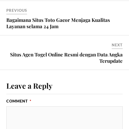
PREVIOUS
Bagaimana Situs Toto Gacor Menjaga Kualitas
Layanan selama 24 Jam
NEXT
Situs Agen Togel Online Resmi dengan Data Angka
Terupdate
Leave a Reply
COMMENT
*