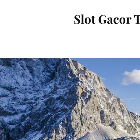
Slot Gacor 