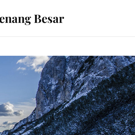
Menang Besar