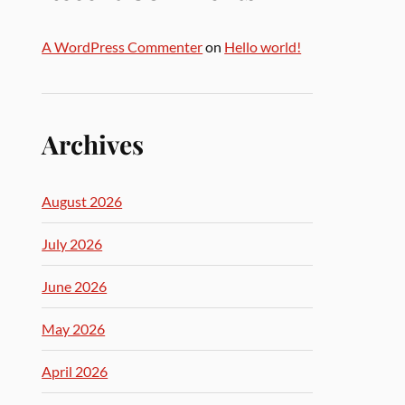
A WordPress Commenter
on
Hello world!
Archives
August 2026
July 2026
June 2026
May 2026
April 2026