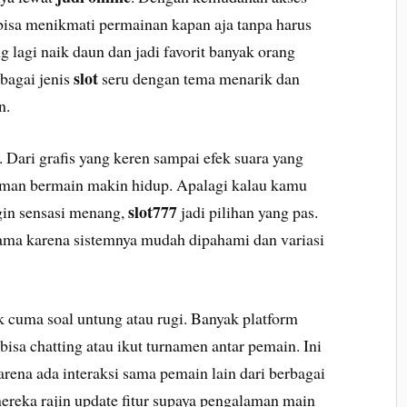
bisa menikmati permainan kapan aja tanpa harus
g lagi naik daun dan jadi favorit banyak orang
slot
bagai jenis
seru dengan tema menarik dan
n.
 Dari grafis yang keren sampai efek suara yang
laman bermain makin hidup. Apalagi kalau kamu
slot777
ngin sensasi menang,
jadi pilihan yang pas.
ama karena sistemnya mudah dipahami dan variasi
 cuma soal untung atau rugi. Banyak platform
 bisa chatting atau ikut turnamen antar pemain. Ini
karena ada interaksi sama pemain lain dari berbagai
ereka rajin update fitur supaya pengalaman main