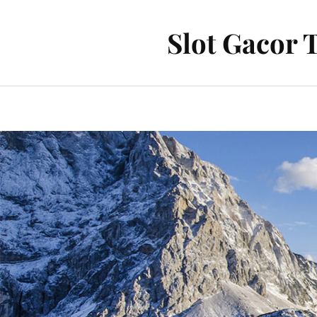
Slot Gacor 