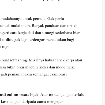
emudahannya untuk pemula. Gak perlu
untuk mulai main. Banyak panduan dan tips di
slot
ngerti cara kerja
dan strategi sederhana biar
i online
gak lagi terdengar menakutkan bagi
 rugi.
a buat refreshing. Misalnya habis capek kerja atau
isa bikin pikiran lebih rileks dan mood naik.
 jadi pemain makin semangat eksplorasi
judi online
secara bijak. Atur modal, jangan terlalu
n kesenangan daripada cuma mengejar