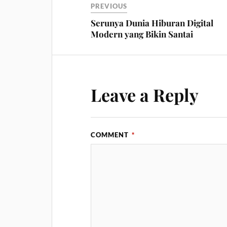
PREVIOUS
Serunya Dunia Hiburan Digital
Modern yang Bikin Santai
Leave a Reply
COMMENT
*