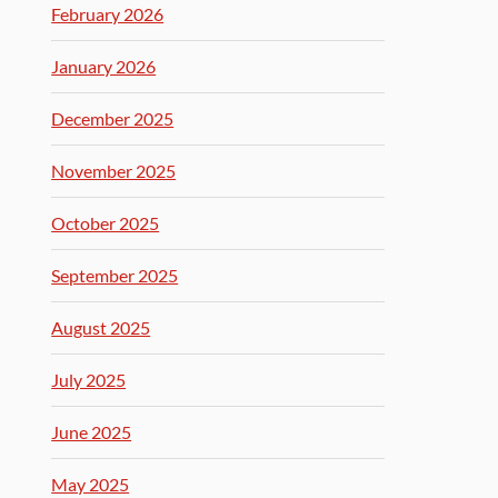
February 2026
January 2026
December 2025
November 2025
October 2025
September 2025
August 2025
July 2025
June 2025
May 2025