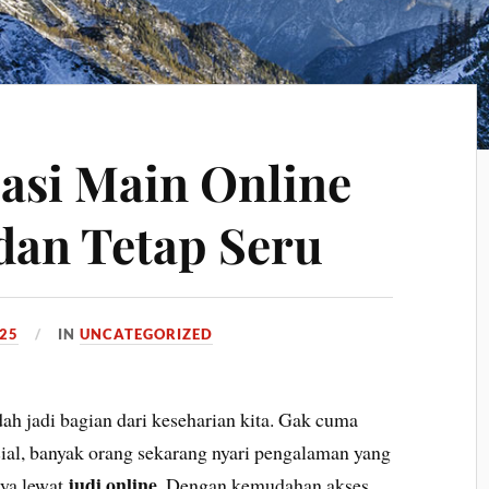
asi Main Online
dan Tetap Seru
025
IN
UNCATEGORIZED
dah jadi bagian dari keseharian kita. Gak cuma
sial, banyak orang sekarang nyari pengalaman yang
judi online
nya lewat
. Dengan kemudahan akses