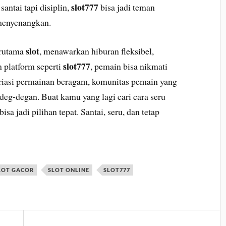
slot777
ntai tapi disiplin,
bisa jadi teman
 menyenangkan.
slot
erutama
, menawarkan hiburan fleksibel,
slot777
 platform seperti
, pemain bisa nikmati
ariasi permainan beragam, komunitas pemain yang
deg-degan. Buat kamu yang lagi cari cara seru
bisa jadi pilihan tepat. Santai, seru, dan tetap
LOT GACOR
SLOT ONLINE
SLOT777