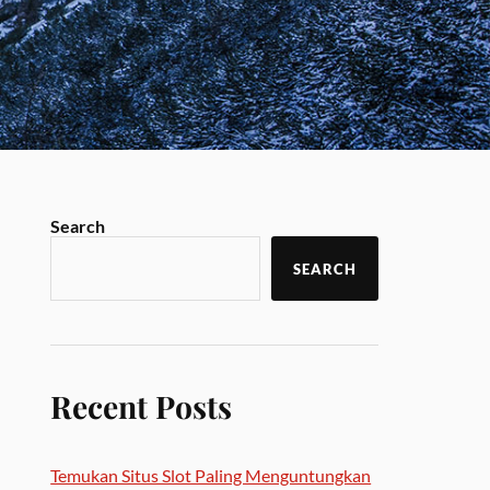
Search
SEARCH
Recent Posts
Temukan Situs Slot Paling Menguntungkan