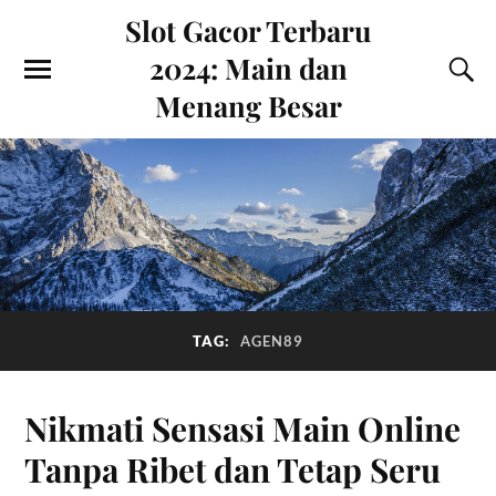
Slot Gacor Terbaru
2024: Main dan
Menang Besar
TAG:
AGEN89
Nikmati Sensasi Main Online
Tanpa Ribet dan Tetap Seru