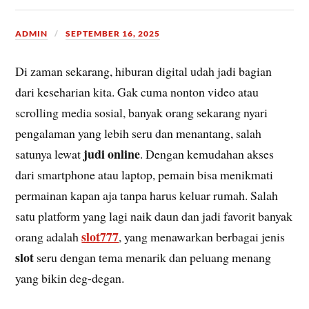
ADMIN
SEPTEMBER 16, 2025
Di zaman sekarang, hiburan digital udah jadi bagian
dari keseharian kita. Gak cuma nonton video atau
scrolling media sosial, banyak orang sekarang nyari
pengalaman yang lebih seru dan menantang, salah
judi online
satunya lewat
. Dengan kemudahan akses
dari smartphone atau laptop, pemain bisa menikmati
permainan kapan aja tanpa harus keluar rumah. Salah
satu platform yang lagi naik daun dan jadi favorit banyak
slot777
orang adalah
, yang menawarkan berbagai jenis
slot
seru dengan tema menarik dan peluang menang
yang bikin deg-degan.