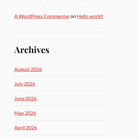
A WordPress Commenter
on
Hello world!
Archives
August 2026
July 2026
June 2026
May 2026
April 2026