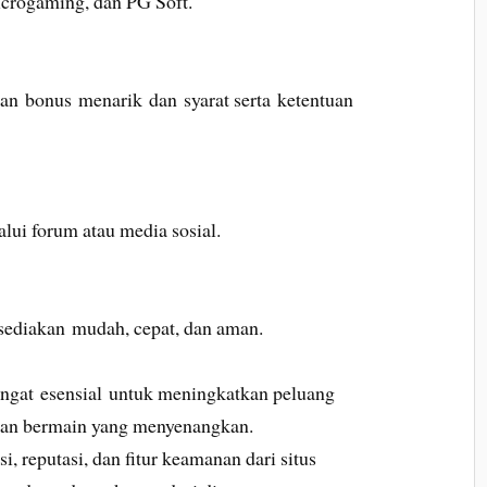
icrogaming, dan PG Soft.
an bonus menarik dan syarat serta ketentuan
lui forum atau media sosial.
sediakan mudah, cepat, dan aman.
sangat esensial untuk meningkatkan peluang
an bermain yang menyenangkan.
i, reputasi, dan fitur keamanan dari situs