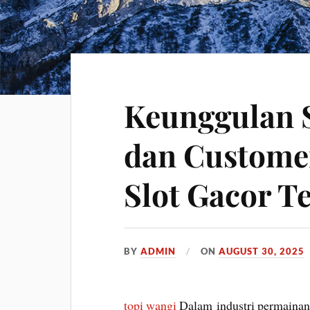
Keunggulan 
dan Customer
Slot Gacor T
BY
ADMIN
ON
AUGUST 30, 2025
topi wangi
Dalam industri permainan d