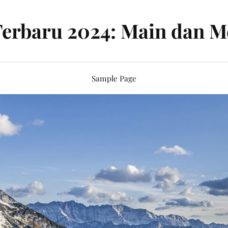
Terbaru 2024: Main dan 
Sample Page