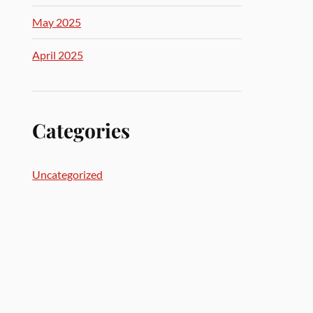
May 2025
April 2025
Categories
Uncategorized