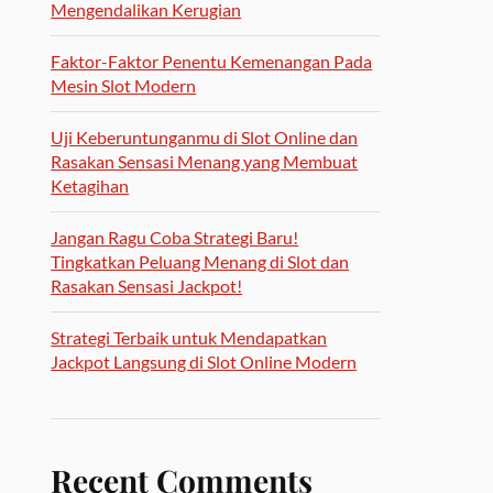
Mengendalikan Kerugian
Faktor-Faktor Penentu Kemenangan Pada
Mesin Slot Modern
Uji Keberuntunganmu di Slot Online dan
Rasakan Sensasi Menang yang Membuat
Ketagihan
Jangan Ragu Coba Strategi Baru!
Tingkatkan Peluang Menang di Slot dan
Rasakan Sensasi Jackpot!
Strategi Terbaik untuk Mendapatkan
Jackpot Langsung di Slot Online Modern
Recent Comments