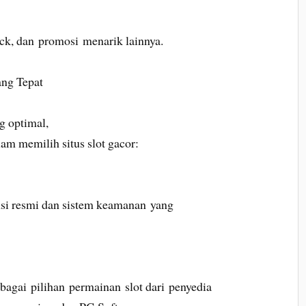
ck, dan promosi menarik lainnya.
ang Tepat
 optimal,
am memilih situs slot gacor:
ensi resmi dan sistem keamanan yang
bagai pilihan permainan slot dari penyedia