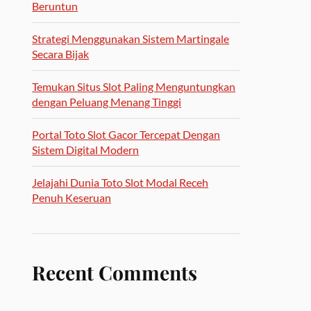
Beruntun
Strategi Menggunakan Sistem Martingale
Secara Bijak
Temukan Situs Slot Paling Menguntungkan
dengan Peluang Menang Tinggi
Portal Toto Slot Gacor Tercepat Dengan
Sistem Digital Modern
Jelajahi Dunia Toto Slot Modal Receh
Penuh Keseruan
Recent Comments