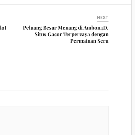
NEXT
lot
Peluang Besar Menang di Ambon4D,
Situs Gacor Terpercaya dengan
Permainan Seru