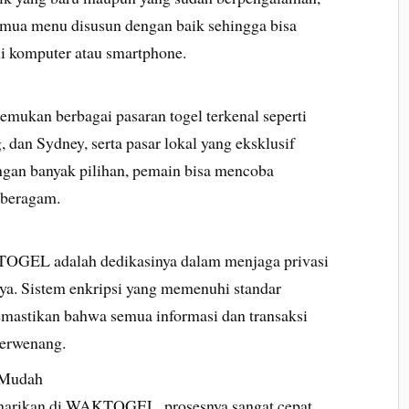
 Semua menu disusun dengan baik sehingga bisa
ui komputer atau smartphone.
an berbagai pasaran togel terkenal seperti
dan Sydney, serta pasar lokal yang eksklusif
engan banyak pilihan, pemain bisa mencoba
 beragam.
TOGEL adalah dedikasinya dalam menjaga privasi
ya. Sistem enkripsi yang memenuhi standar
emastikan bahwa semua informasi dan transaksi
berwenang.
 Mudah
enarikan di WAKTOGEL, prosesnya sangat cepat