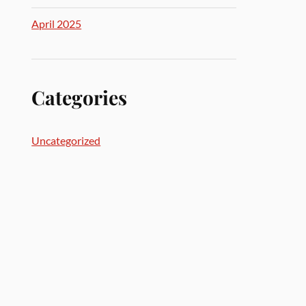
April 2025
Categories
Uncategorized