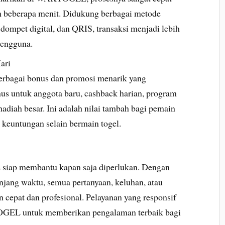
 beberapa menit. Didukung berbagai metode
 dompet digital, dan QRIS, transaksi menjadi lebih
pengguna.
ari
bagai bonus dan promosi menarik yang
onus untuk anggota baru, cashback harian, program
hadiah besar. Ini adalah nilai tambah bagi pemain
 keuntungan selain bermain togel.
iap membantu kapan saja diperlukan. Dengan
anjang waktu, semua pertanyaan, keluhan, atau
n cepat dan profesional. Pelayanan yang responsif
EL untuk memberikan pengalaman terbaik bagi