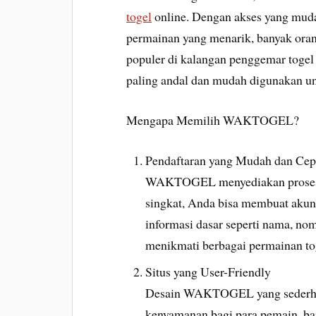
togel
online. Dengan akses yang muda
permainan yang menarik, banyak orang 
populer di kalangan penggemar tog
paling andal dan mudah digunakan unt
Mengapa Memilih WAKTOGEL?
Pendaftaran yang Mudah dan Cep
WAKTOGEL menyediakan proses p
singkat, Anda bisa membuat akun
informasi dasar seperti nama, nom
menikmati berbagai permainan tog
Situs yang User-Friendly
Desain WAKTOGEL yang sederha
kenyamanan bagi para pemain, ba