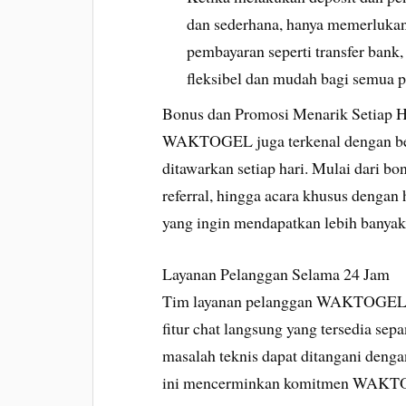
dan sederhana, hanya memerlukan
pembayaran seperti transfer bank,
fleksibel dan mudah bagi semua 
Bonus dan Promosi Menarik Setiap H
WAKTOGEL juga terkenal dengan ber
ditawarkan setiap hari. Mulai dari b
referral, hingga acara khusus dengan 
yang ingin mendapatkan lebih banyak
Layanan Pelanggan Selama 24 Jam
Tim layanan pelanggan WAKTOGEL s
fitur chat langsung yang tersedia sep
masalah teknis dapat ditangani denga
ini mencerminkan komitmen WAKTOG