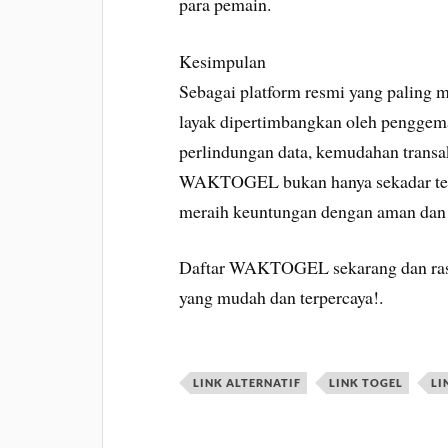
para pemain.
Kesimpulan
Sebagai platform resmi yang paling
layak dipertimbangkan oleh penggemar
perlindungan data, kemudahan transak
WAKTOGEL bukan hanya sekadar tempa
meraih keuntungan dengan aman dan
Daftar WAKTOGEL sekarang dan rasa
yang mudah dan terpercaya!.
LINK ALTERNATIF
LINK TOGEL
LI