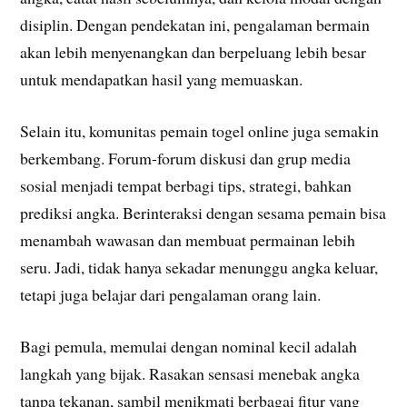
disiplin. Dengan pendekatan ini, pengalaman bermain
akan lebih menyenangkan dan berpeluang lebih besar
untuk mendapatkan hasil yang memuaskan.
Selain itu, komunitas pemain togel online juga semakin
berkembang. Forum-forum diskusi dan grup media
sosial menjadi tempat berbagi tips, strategi, bahkan
prediksi angka. Berinteraksi dengan sesama pemain bisa
menambah wawasan dan membuat permainan lebih
seru. Jadi, tidak hanya sekadar menunggu angka keluar,
tetapi juga belajar dari pengalaman orang lain.
Bagi pemula, memulai dengan nominal kecil adalah
langkah yang bijak. Rasakan sensasi menebak angka
tanpa tekanan, sambil menikmati berbagai fitur yang