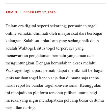
ADMIN
FEBRUARY 17, 2026
Dalam era digital seperti sekarang, permainan togel
online semakin diminati oleh masyarakat dari berbagai
kalangan. Salah satu platform yang sedang naik daun
adalah Waktogel, situs togel terpercaya yang
menawarkan pengalaman bermain yang aman dan
menguntungkan. Dengan kemudahan akses melalui
Waktogel login, para pemain dapat menikmati berbagai
jenis taruhan togel kapan saja dan di mana saja tanpa
harus repot ke bandar togel konvensional. Keunggulan
ini menjadikan platform tersebut pilihan utama bagi
mereka yang ingin mendapatkan peluang besar di dunia
perjudian daring.