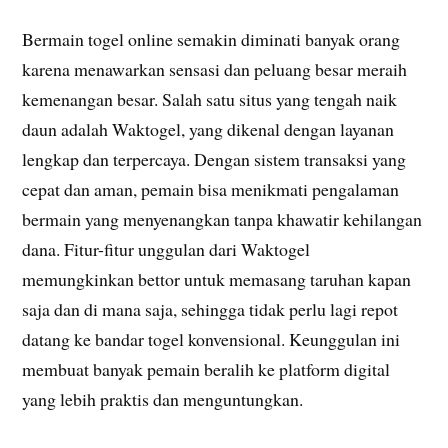
Bermain togel online semakin diminati banyak orang
karena menawarkan sensasi dan peluang besar meraih
kemenangan besar. Salah satu situs yang tengah naik
daun adalah Waktogel, yang dikenal dengan layanan
lengkap dan terpercaya. Dengan sistem transaksi yang
cepat dan aman, pemain bisa menikmati pengalaman
bermain yang menyenangkan tanpa khawatir kehilangan
dana. Fitur-fitur unggulan dari Waktogel
memungkinkan bettor untuk memasang taruhan kapan
saja dan di mana saja, sehingga tidak perlu lagi repot
datang ke bandar togel konvensional. Keunggulan ini
membuat banyak pemain beralih ke platform digital
yang lebih praktis dan menguntungkan.