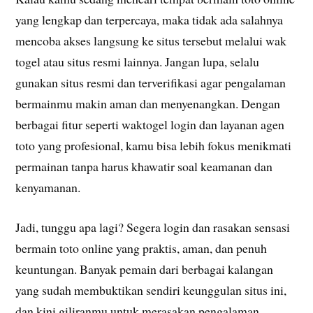
yang lengkap dan terpercaya, maka tidak ada salahnya
mencoba akses langsung ke situs tersebut melalui wak
togel atau situs resmi lainnya. Jangan lupa, selalu
gunakan situs resmi dan terverifikasi agar pengalaman
bermainmu makin aman dan menyenangkan. Dengan
berbagai fitur seperti waktogel login dan layanan agen
toto yang profesional, kamu bisa lebih fokus menikmati
permainan tanpa harus khawatir soal keamanan dan
kenyamanan.
Jadi, tunggu apa lagi? Segera login dan rasakan sensasi
bermain toto online yang praktis, aman, dan penuh
keuntungan. Banyak pemain dari berbagai kalangan
yang sudah membuktikan sendiri keunggulan situs ini,
dan kini giliranmu untuk merasakan pengalaman