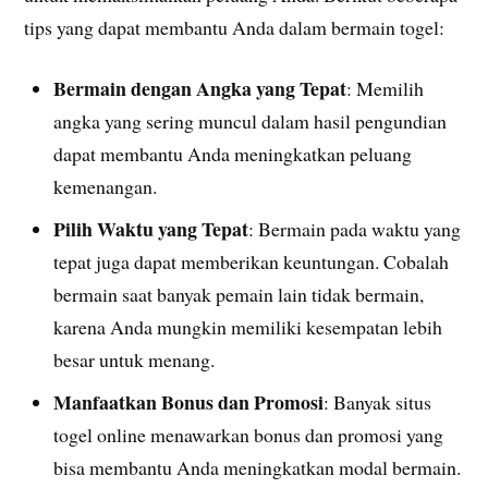
tips yang dapat membantu Anda dalam bermain togel:
Bermain dengan Angka yang Tepat
: Memilih
angka yang sering muncul dalam hasil pengundian
dapat membantu Anda meningkatkan peluang
kemenangan.
Pilih Waktu yang Tepat
: Bermain pada waktu yang
tepat juga dapat memberikan keuntungan. Cobalah
bermain saat banyak pemain lain tidak bermain,
karena Anda mungkin memiliki kesempatan lebih
besar untuk menang.
Manfaatkan Bonus dan Promosi
: Banyak situs
togel online menawarkan bonus dan promosi yang
bisa membantu Anda meningkatkan modal bermain.