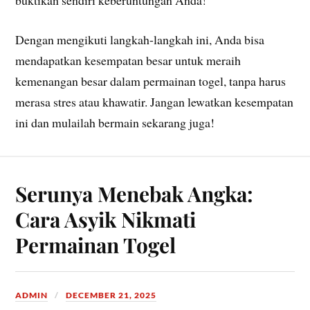
Dengan mengikuti langkah-langkah ini, Anda bisa
mendapatkan kesempatan besar untuk meraih
kemenangan besar dalam permainan togel, tanpa harus
merasa stres atau khawatir. Jangan lewatkan kesempatan
ini dan mulailah bermain sekarang juga!
Serunya Menebak Angka:
Cara Asyik Nikmati
Permainan Togel
ADMIN
DECEMBER 21, 2025