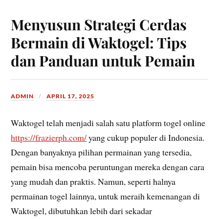
Menyusun Strategi Cerdas
Bermain di Waktogel: Tips
dan Panduan untuk Pemain
ADMIN
APRIL 17, 2025
Waktogel telah menjadi salah satu platform togel online
https://frazierph.com/
yang cukup populer di Indonesia.
Dengan banyaknya pilihan permainan yang tersedia,
pemain bisa mencoba peruntungan mereka dengan cara
yang mudah dan praktis. Namun, seperti halnya
permainan togel lainnya, untuk meraih kemenangan di
Waktogel, dibutuhkan lebih dari sekadar