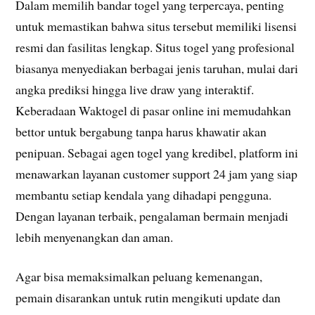
Dalam memilih bandar togel yang terpercaya, penting
untuk memastikan bahwa situs tersebut memiliki lisensi
resmi dan fasilitas lengkap. Situs togel yang profesional
biasanya menyediakan berbagai jenis taruhan, mulai dari
angka prediksi hingga live draw yang interaktif.
Keberadaan Waktogel di pasar online ini memudahkan
bettor untuk bergabung tanpa harus khawatir akan
penipuan. Sebagai agen togel yang kredibel, platform ini
menawarkan layanan customer support 24 jam yang siap
membantu setiap kendala yang dihadapi pengguna.
Dengan layanan terbaik, pengalaman bermain menjadi
lebih menyenangkan dan aman.
Agar bisa memaksimalkan peluang kemenangan,
pemain disarankan untuk rutin mengikuti update dan