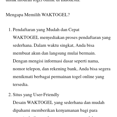
Mengapa Memilih WAKTOGEL?
Pendaftaran yang Mudah dan Cepat
WAKTOGEL menyediakan proses pendaftaran yang
sederhana. Dalam waktu singkat, Anda bisa
membuat akun dan langsung mulai bermain.
Dengan mengisi informasi dasar seperti nama,
nomor telepon, dan rekening bank, Anda bisa segera
menikmati berbagai permainan togel online yang
tersedia.
Situs yang User-Friendly
Desain WAKTOGEL yang sederhana dan mudah
dipahami memberikan kenyamanan bagi para