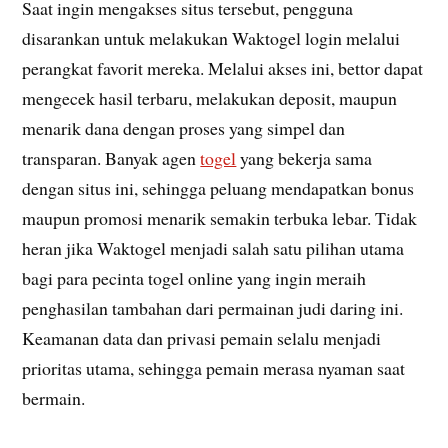
Saat ingin mengakses situs tersebut, pengguna
disarankan untuk melakukan Waktogel login melalui
perangkat favorit mereka. Melalui akses ini, bettor dapat
mengecek hasil terbaru, melakukan deposit, maupun
menarik dana dengan proses yang simpel dan
transparan. Banyak agen
togel
yang bekerja sama
dengan situs ini, sehingga peluang mendapatkan bonus
maupun promosi menarik semakin terbuka lebar. Tidak
heran jika Waktogel menjadi salah satu pilihan utama
bagi para pecinta togel online yang ingin meraih
penghasilan tambahan dari permainan judi daring ini.
Keamanan data dan privasi pemain selalu menjadi
prioritas utama, sehingga pemain merasa nyaman saat
bermain.