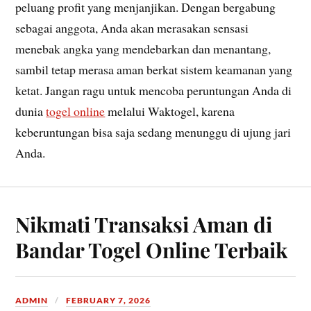
peluang profit yang menjanjikan. Dengan bergabung
sebagai anggota, Anda akan merasakan sensasi
menebak angka yang mendebarkan dan menantang,
sambil tetap merasa aman berkat sistem keamanan yang
ketat. Jangan ragu untuk mencoba peruntungan Anda di
dunia
togel online
melalui Waktogel, karena
keberuntungan bisa saja sedang menunggu di ujung jari
Anda.
Nikmati Transaksi Aman di
Bandar Togel Online Terbaik
ADMIN
FEBRUARY 7, 2026