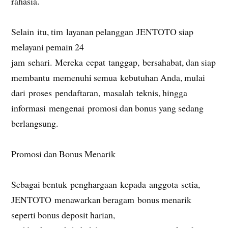
rahasia.
Selain itu, tim layanan pelanggan JENTOTO siap
melayani pemain 24
jam sehari. Mereka cepat tanggap, bersahabat, dan siap
membantu memenuhi semua kebutuhan Anda, mulai
dari proses pendaftaran, masalah teknis, hingga
informasi mengenai promosi dan bonus yang sedang
berlangsung.
Promosi dan Bonus Menarik
Sebagai bentuk penghargaan kepada anggota setia,
JENTOTO menawarkan beragam bonus menarik
seperti bonus deposit harian,