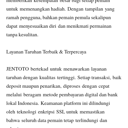
memberikan kesempatan besar bagi setiap pemain
untuk memenangkan hadiah. Dengan tampilan yang
ramah pengguna, bahkan pemain pemula sekalipun
dapat menyesuaikan diri dan menikmati permainan
tanpa kesulitan.
Layanan Taruhan Terbaik & Terpercaya
JENTOTO bertekad untuk menawarkan layanan
taruhan dengan kualitas tertinggi. Setiap transaksi, baik
deposit maupun penarikan, diproses dengan cepat
melalui beragam metode pembayaran digital dan bank
lokal Indonesia. Keamanan platform ini dilindungi
oleh teknologi enkripsi SSL untuk memastikan
bahwa seluruh data pemain tetap terlindungi dan