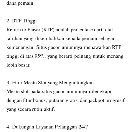
dana pemain.
2. RTP Tinggi
Return to Player (RTP) adalah persentase dari total
taruhan yang dikembalikan kepada pemain sebagai
kemenangan. Situs gacor umumnya menawarkan RTP
tinggi di atas 95%, yang berarti peluang untuk menang
lebih besar.
3. Fitur Mesin Slot yang Menguntungkan
Mesin slot pada situs gacor umumnya dilengkapi
dengan fitur bonus, putaran gratis, dan jackpot progresif
yang secara rutin aktif.
4. Dukungan Layanan Pelanggan 24/7