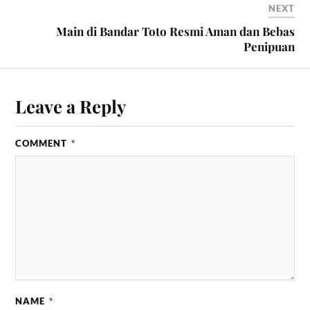
NEXT
Main di Bandar Toto Resmi Aman dan Bebas
Penipuan
Leave a Reply
COMMENT
*
NAME
*