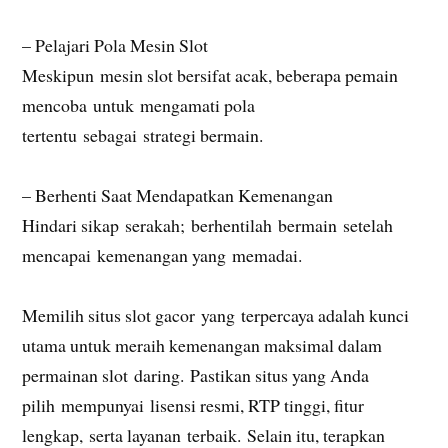
– Pelajari Pola Mesin Slot
Meskipun mesin slot bersifat acak, beberapa pemain
mencoba untuk mengamati pola
tertentu sebagai strategi bermain.
– Berhenti Saat Mendapatkan Kemenangan
Hindari sikap serakah; berhentilah bermain setelah
mencapai kemenangan yang memadai.
Memilih situs slot gacor yang terpercaya adalah kunci
utama untuk meraih kemenangan maksimal dalam
permainan slot daring. Pastikan situs yang Anda
pilih mempunyai lisensi resmi, RTP tinggi, fitur
lengkap, serta layanan terbaik. Selain itu, terapkan