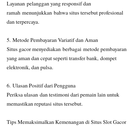
Layanan pelanggan yang responsif dan
ramah menunjukkan bahwa situs tersebut profesional
dan terpercaya.
5. Metode Pembayaran Variatif dan Aman
Situs gacor menyediakan berbagai metode pembayaran
yang aman dan cepat seperti transfer bank, dompet
elektronik, dan pulsa.
6. Ulasan Positif dari Pengguna
Periksa ulasan dan testimoni dari pemain lain untuk
memastikan reputasi situs tersebut.
Tips Memaksimalkan Kemenangan di Situs Slot Gacor