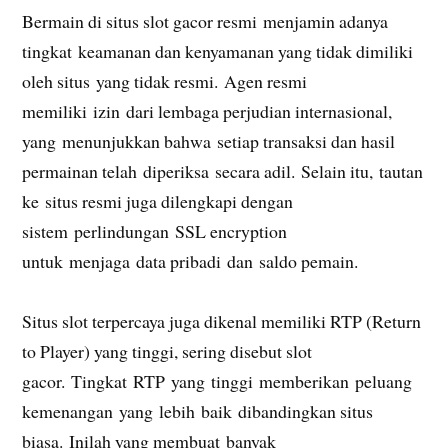
Bermain di situs slot gacor resmi menjamin adanya
tingkat keamanan dan kenyamanan yang tidak dimiliki
oleh situs yang tidak resmi. Agen resmi
memiliki izin dari lembaga perjudian internasional,
yang menunjukkan bahwa setiap transaksi dan hasil
permainan telah diperiksa secara adil. Selain itu, tautan
ke situs resmi juga dilengkapi dengan
sistem perlindungan SSL encryption
untuk menjaga data pribadi dan saldo pemain.
Situs slot terpercaya juga dikenal memiliki RTP (Return
to Player) yang tinggi, sering disebut slot
gacor. Tingkat RTP yang tinggi memberikan peluang
kemenangan yang lebih baik dibandingkan situs
biasa. Inilah yang membuat banyak