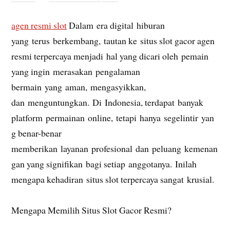
agen resmi slot
Dalam era digital hiburan
yang terus berkembang, tautan ke situs slot gacor agen
resmi terpercaya menjadi hal yang dicari oleh pemain
yang ingin merasakan pengalaman
bermain yang aman, mengasyikkan,
dan menguntungkan. Di Indonesia, terdapat banyak
platform permainan online, tetapi hanya segelintir yan
g benar-benar
memberikan layanan profesional dan peluang kemenan
gan yang signifikan bagi setiap anggotanya. Inilah
mengapa kehadiran situs slot terpercaya sangat krusial.
Mengapa Memilih Situs Slot Gacor Resmi?