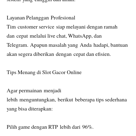
Layanan Pelanggan Profesional
Tim customer service siap melayani dengan ramah
dan cepat melalui live chat, WhatsApp, dan
Telegram. Apapun masalah yang Anda hadapi, bantuan
akan segera diberikan dengan cepat dan efisien.
Tips Menang di Slot Gacor Online
Agar permainan menjadi
lebih menguntungkan, berikut beberapa tips sederhana
yang bisa diterapkan:
Pilih game dengan RTP lebih dari 96%.