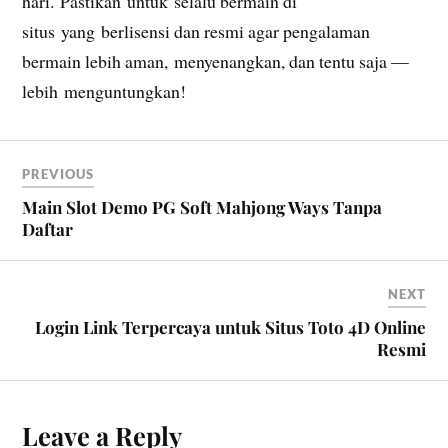
hari. Pastikan untuk selalu bermain di
situs yang berlisensi dan resmi agar pengalaman
bermain lebih aman, menyenangkan, dan tentu saja —
lebih menguntungkan!
PREVIOUS
Main Slot Demo PG Soft Mahjong Ways Tanpa
Daftar
NEXT
Login Link Terpercaya untuk Situs Toto 4D Online
Resmi
Leave a Reply