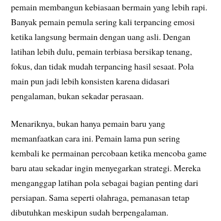
pemain membangun kebiasaan bermain yang lebih rapi.
Banyak pemain pemula sering kali terpancing emosi
ketika langsung bermain dengan uang asli. Dengan
latihan lebih dulu, pemain terbiasa bersikap tenang,
fokus, dan tidak mudah terpancing hasil sesaat. Pola
main pun jadi lebih konsisten karena didasari
pengalaman, bukan sekadar perasaan.
Menariknya, bukan hanya pemain baru yang
memanfaatkan cara ini. Pemain lama pun sering
kembali ke permainan percobaan ketika mencoba game
baru atau sekadar ingin menyegarkan strategi. Mereka
menganggap latihan pola sebagai bagian penting dari
persiapan. Sama seperti olahraga, pemanasan tetap
dibutuhkan meskipun sudah berpengalaman.