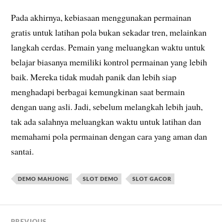
Pada akhirnya, kebiasaan menggunakan permainan
gratis untuk latihan pola bukan sekadar tren, melainkan
langkah cerdas. Pemain yang meluangkan waktu untuk
belajar biasanya memiliki kontrol permainan yang lebih
baik. Mereka tidak mudah panik dan lebih siap
menghadapi berbagai kemungkinan saat bermain
dengan uang asli. Jadi, sebelum melangkah lebih jauh,
tak ada salahnya meluangkan waktu untuk latihan dan
memahami pola permainan dengan cara yang aman dan
santai.
DEMO MAHJONG
SLOT DEMO
SLOT GACOR
PREVIOUS