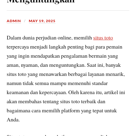
ADMIN
MAY 19, 2025
Dalam dunia perjudian online, memilih
situs toto
terpercaya menjadi langkah penting bagi para pemain
yang ingin mendapatkan pengalaman bermain yang
aman, nyaman, dan menguntungkan. Saat ini, banyak
situs toto yang menawarkan berbagai layanan menarik,
namun tidak semua mampu memenuhi standar
keamanan dan kepercayaan. Oleh karena itu, artikel ini
akan membahas tentang situs toto terbaik dan
bagaimana cara memilih platform yang tepat untuk
Anda.