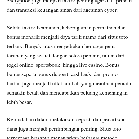
encryption juga menjadi faktor penting agar data pribadi
dan transaksi keuangan aman dari ancaman cyber.
Selain faktor keamanan, keberagaman permainan dan
bonus menarik menjadi daya tarik utama dari situs toto
terbaik. Banyak situs menyediakan berbagai jenis
taruhan yang sesuai dengan selera pemain, mulai dari
togel online, sportsbook, hingga live casino. Bonus
bonus seperti bonus deposit, cashback, dan promo
harian juga menjadi nilai tambah yang membuat pemain
semakin betah dan mendapatkan peluang kemenangan
lebih besar.
Kemudahan dalam melakukan deposit dan penarikan
dana juga menjadi pertimbangan penting. Situs toto
terpercaya biasanya menawarkan berbagai metode