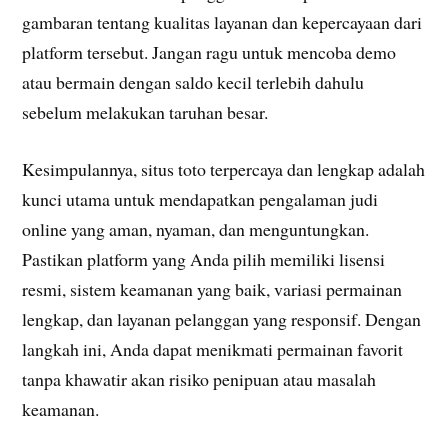
gambaran tentang kualitas layanan dan kepercayaan dari
platform tersebut. Jangan ragu untuk mencoba demo
atau bermain dengan saldo kecil terlebih dahulu
sebelum melakukan taruhan besar.
Kesimpulannya, situs toto terpercaya dan lengkap adalah
kunci utama untuk mendapatkan pengalaman judi
online yang aman, nyaman, dan menguntungkan.
Pastikan platform yang Anda pilih memiliki lisensi
resmi, sistem keamanan yang baik, variasi permainan
lengkap, dan layanan pelanggan yang responsif. Dengan
langkah ini, Anda dapat menikmati permainan favorit
tanpa khawatir akan risiko penipuan atau masalah
keamanan.