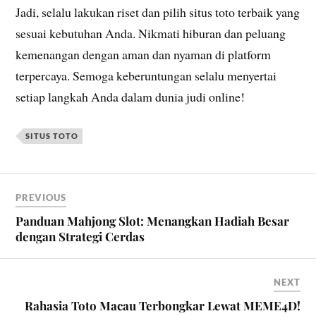
Jadi, selalu lakukan riset dan pilih situs toto terbaik yang
sesuai kebutuhan Anda. Nikmati hiburan dan peluang
kemenangan dengan aman dan nyaman di platform
terpercaya. Semoga keberuntungan selalu menyertai
setiap langkah Anda dalam dunia judi online!
SITUS TOTO
PREVIOUS
Panduan Mahjong Slot: Menangkan Hadiah Besar
dengan Strategi Cerdas
NEXT
Rahasia Toto Macau Terbongkar Lewat MEME4D!