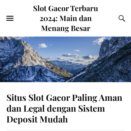
Slot Gacor Terbaru
2024: Main dan
Menang Besar
Situs Slot Gacor Paling Aman
dan Legal dengan Sistem
Deposit Mudah