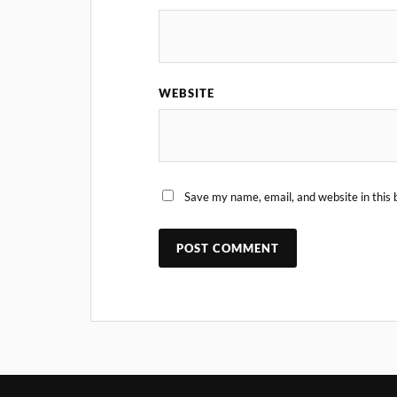
WEBSITE
Save my name, email, and website in this 