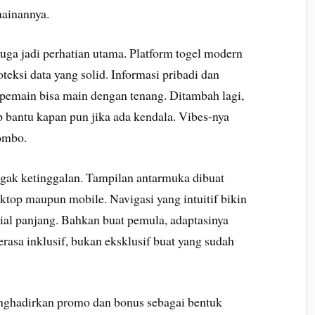
mainannya.
uga jadi perhatian utama. Platform togel modern
eksi data yang solid. Informasi pribadi dan
i pemain bisa main dengan tenang. Ditambah lagi,
p bantu kapan pun jika ada kendala. Vibes-nya
combo.
nggak ketinggalan. Tampilan antarmuka dibuat
sktop maupun mobile. Navigasi yang intuitif bikin
ial panjang. Bahkan buat pemula, adaptasinya
 terasa inklusif, bukan eksklusif buat yang sudah
enghadirkan promo dan bonus sebagai bentuk