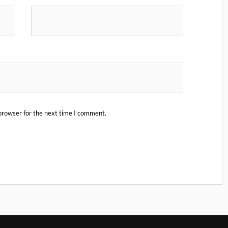
browser for the next time I comment.