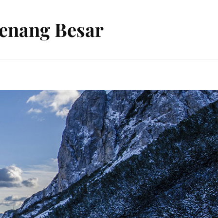
Menang Besar