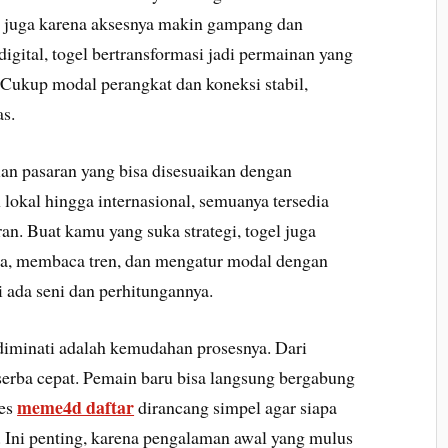
i juga karena aksesnya makin gampang dan
digital, togel bertransformasi jadi permainan yang
. Cukup modal perangkat dan koneksi stabil,
s.
an pasaran yang bisa disesuaikan dengan
 lokal hingga internasional, semuanya tersedia
an. Buat kamu yang suka strategi, togel juga
ka, membaca tren, dan mengatur modal dengan
i ada seni dan perhitungannya.
 diminati adalah kemudahan prosesnya. Dari
serba cepat. Pemain baru bisa langsung bergabung
meme4d daftar
ses
dirancang simpel agar siapa
. Ini penting, karena pengalaman awal yang mulus