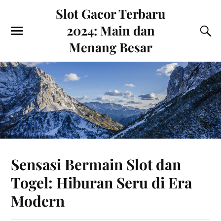
Slot Gacor Terbaru
2024: Main dan
Menang Besar
Sensasi Bermain Slot dan
Togel: Hiburan Seru di Era
Modern