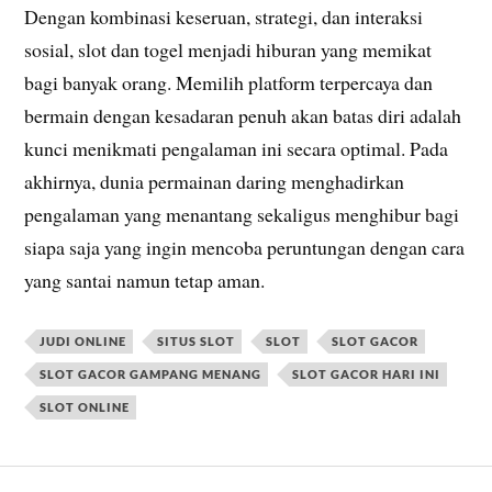
Dengan kombinasi keseruan, strategi, dan interaksi
sosial, slot dan togel menjadi hiburan yang memikat
bagi banyak orang. Memilih platform terpercaya dan
bermain dengan kesadaran penuh akan batas diri adalah
kunci menikmati pengalaman ini secara optimal. Pada
akhirnya, dunia permainan daring menghadirkan
pengalaman yang menantang sekaligus menghibur bagi
siapa saja yang ingin mencoba peruntungan dengan cara
yang santai namun tetap aman.
JUDI ONLINE
SITUS SLOT
SLOT
SLOT GACOR
SLOT GACOR GAMPANG MENANG
SLOT GACOR HARI INI
SLOT ONLINE