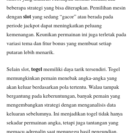
beberapa strategi yang bisa diterapkan. Pemilihan mesin
slot
dengan
yang sedang “gacor” atau berada pada
periode jackpot dapat meningkatkan peluang
kemenangan. Keunikan permainan ini juga terletak pada
variasi tema dan fitur bonus yang membuat setiap
putaran lebih menarik.
togel
Selain slot,
memiliki daya tarik tersendiri. Togel
memungkinkan pemain menebak angka-angka yang
akan keluar berdasarkan pola tertentu. Walau tampak
bergantung pada keberuntungan, banyak pemain yang
mengembangkan strategi dengan menganalisis data
keluaran sebelumnya. Ini menjadikan togel tidak hanya
sekadar permainan angka, tetapi juga tantangan yang
memacu adrenalin saat menunggu hasil pengundian.