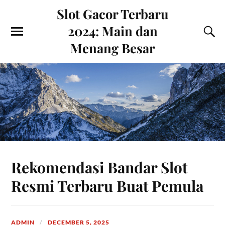
Slot Gacor Terbaru
2024: Main dan
Menang Besar
Rekomendasi Bandar Slot
Resmi Terbaru Buat Pemula
ADMIN
DECEMBER 5, 2025