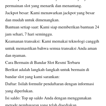
permainan slot yang menarik dan menantang.
Jackpot besar: Kami menawarkan jackpot yang besar
dan mudah untuk dimenangkan.
Bantuan setiap saat: Kami siap memberikan bantuan 24
jam sehari, 7 hari seminggu.
Keamanan transaksi: Kami memakai teknologi canggih
untuk memastikan bahwa semua transaksi Anda aman
dan nyaman.
Cara Bermain di Bandar Slot Resmi Terbaru
Berikut adalah langkah-langkah untuk bermain di
bandar slot yang kami sarankan:
Daftar: Isilah formulir pendaftaran dengan informasi
yang diperlukan.
Isi saldo: Top up saldo Anda dengan menggunakan
metode pembayaran yang telah disediakan.