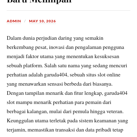
ADMIN
MAY 10, 2026
Dalam dunia perjudian daring yang semakin
berkembang pesat, inovasi dan pengalaman pengguna
menjadi faktor utama yang menentukan kesuksesan
sebuah platform. Salah satu nama yang sedang mencuri
perhatian adalah garuda404, sebuah situs slot online
yang menawarkan sensasi berbeda dari biasanya.
Dengan tampilan menarik dan fitur lengkap, garuda404
slot mampu menarik perhatian para pemain dari
berbagai kalangan, mulai dari pemula hingga veteran.
Keunggulan utama terletak pada sistem keamanan yang
terjamin, memastikan transaksi dan data pribadi tetap