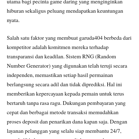
utama bagi pecinta game daring yang menginginkan
hiburan sekaligus peluang mendapatkan keuntungan
nyata.
Salah satu faktor yang membuat garuda404 berbeda dari
kompetitor adalah komitmen mereka terhadap
transparansi dan keadilan. Sistem RNG (Random
Number Generator) yang digunakan telah teruji secara
independen, memastikan setiap hasil permainan
berlangsung secara adil dan tidak diprediksi. Hal ini
memberikan kepercayaan kepada pemain untuk terus
bertaruh tanpa rasa ragu. Dukungan pembayaran yang
cepat dan berbagai metode transaksi memudahkan
proses deposit dan penarikan dana kapan saja. Dengan
layanan pelanggan yang selalu siap membantu 24/7,