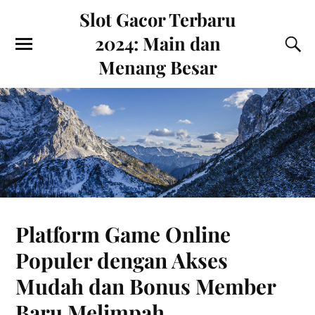
Slot Gacor Terbaru
2024: Main dan
Menang Besar
Platform Game Online
Populer dengan Akses
Mudah dan Bonus Member
Baru Melimpah