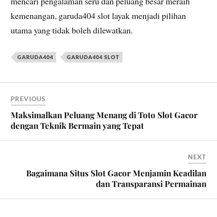
mencari pengalaman seru dan peluang besar meraih
kemenangan, garuda404 slot layak menjadi pilihan
utama yang tidak boleh dilewatkan.
GARUDA404
GARUDA404 SLOT
PREVIOUS
Maksimalkan Peluang Menang di Toto Slot Gacor
dengan Teknik Bermain yang Tepat
NEXT
Bagaimana Situs Slot Gacor Menjamin Keadilan
dan Transparansi Permainan