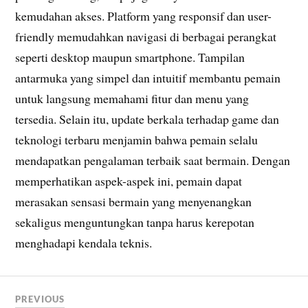
kemudahan akses. Platform yang responsif dan user-
friendly memudahkan navigasi di berbagai perangkat
seperti desktop maupun smartphone. Tampilan
antarmuka yang simpel dan intuitif membantu pemain
untuk langsung memahami fitur dan menu yang
tersedia. Selain itu, update berkala terhadap game dan
teknologi terbaru menjamin bahwa pemain selalu
mendapatkan pengalaman terbaik saat bermain. Dengan
memperhatikan aspek-aspek ini, pemain dapat
merasakan sensasi bermain yang menyenangkan
sekaligus menguntungkan tanpa harus kerepotan
menghadapi kendala teknis.
PREVIOUS