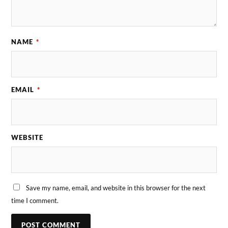
NAME
*
EMAIL
*
WEBSITE
Save my name, email, and website in this browser for the next
time I comment.