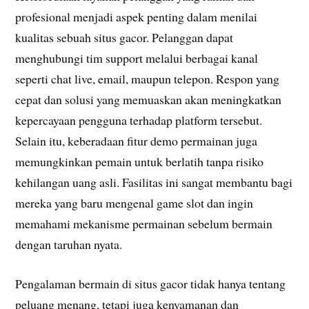
profesional menjadi aspek penting dalam menilai
kualitas sebuah situs gacor. Pelanggan dapat
menghubungi tim support melalui berbagai kanal
seperti chat live, email, maupun telepon. Respon yang
cepat dan solusi yang memuaskan akan meningkatkan
kepercayaan pengguna terhadap platform tersebut.
Selain itu, keberadaan fitur demo permainan juga
memungkinkan pemain untuk berlatih tanpa risiko
kehilangan uang asli. Fasilitas ini sangat membantu bagi
mereka yang baru mengenal game slot dan ingin
memahami mekanisme permainan sebelum bermain
dengan taruhan nyata.
Pengalaman bermain di situs gacor tidak hanya tentang
peluang menang, tetapi juga kenyamanan dan