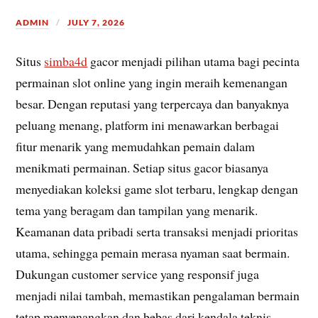
ADMIN
JULY 7, 2026
Situs
simba4d
gacor menjadi pilihan utama bagi pecinta
permainan slot online yang ingin meraih kemenangan
besar. Dengan reputasi yang terpercaya dan banyaknya
peluang menang, platform ini menawarkan berbagai
fitur menarik yang memudahkan pemain dalam
menikmati permainan. Setiap situs gacor biasanya
menyediakan koleksi game slot terbaru, lengkap dengan
tema yang beragam dan tampilan yang menarik.
Keamanan data pribadi serta transaksi menjadi prioritas
utama, sehingga pemain merasa nyaman saat bermain.
Dukungan customer service yang responsif juga
menjadi nilai tambah, memastikan pengalaman bermain
tetap menyenangkan dan bebas dari kendala teknis.