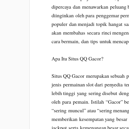
dipercaya dan menawarkan peluang 
diinginkan oleh para penggemar pe
populer dan menjadi topik hangat saa
akan membahas secara rinci mengen
cara bermain, dan tips untuk menca
Apa Itu Situs QQ Gacor?
Situs QQ Gacor merupakan sebuah pl
jenis permainan slot dari penyedia 
lebih tinggi yang sering disebut deng
oleh para pemain. Istilah “Gacor” ber
“sering muncul” atau “sering menang”
memberikan kesempatan yang besar 
jackpot serta kemenangan besar secar