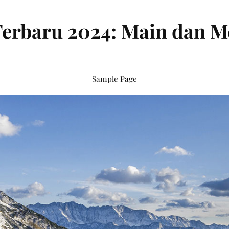
Terbaru 2024: Main dan 
Sample Page