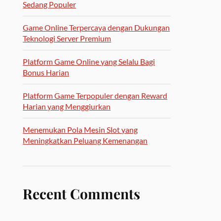
Sedang Populer
Game Online Terpercaya dengan Dukungan
Teknologi Server Premium
Platform Game Online yang Selalu Bagi
Bonus Harian
Platform Game Terpopuler dengan Reward
Harian yang Menggiurkan
Menemukan Pola Mesin Slot yang
Meningkatkan Peluang Kemenangan
Recent Comments