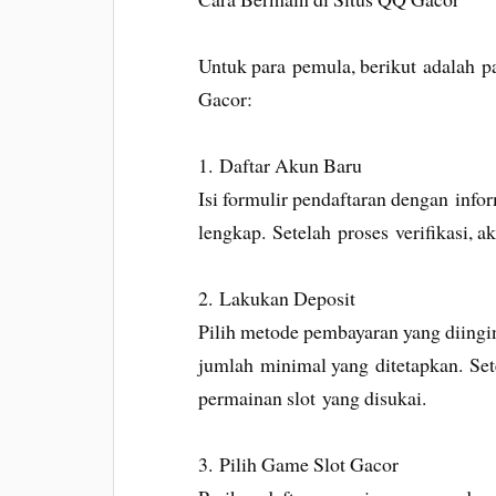
Untuk para pemula, berikut adalah 
Gacor:
1. Daftar Akun Baru
Isi formulir pendaftaran dengan info
lengkap. Setelah proses verifikasi, 
2. Lakukan Deposit
Pilih metode pembayaran yang diingi
jumlah minimal yang ditetapkan. Set
permainan slot yang disukai.
3. Pilih Game Slot Gacor