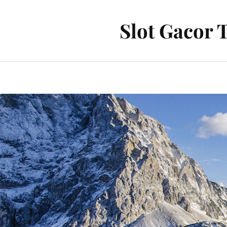
Slot Gacor 