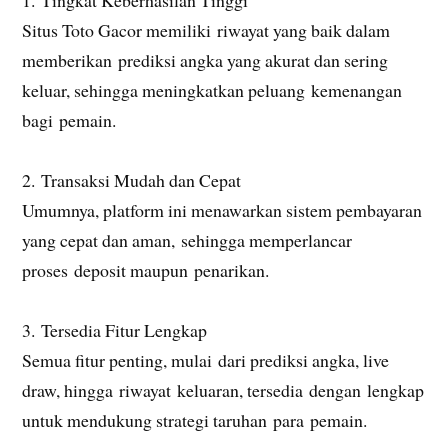
1. Tingkat Keberhasilan Tinggi
Situs Toto Gacor memiliki riwayat yang baik dalam
memberikan prediksi angka yang akurat dan sering
keluar, sehingga meningkatkan peluang kemenangan
bagi pemain.
2. Transaksi Mudah dan Cepat
Umumnya, platform ini menawarkan sistem pembayaran
yang cepat dan aman, sehingga memperlancar
proses deposit maupun penarikan.
3. Tersedia Fitur Lengkap
Semua fitur penting, mulai dari prediksi angka, live
draw, hingga riwayat keluaran, tersedia dengan lengkap
untuk mendukung strategi taruhan para pemain.