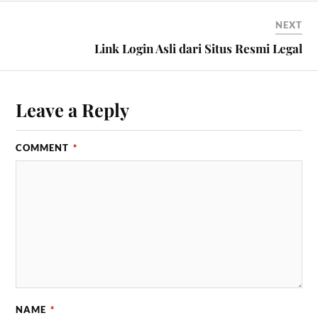
NEXT
Link Login Asli dari Situs Resmi Legal
Leave a Reply
COMMENT
*
NAME
*