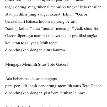
togel daring yang dikenal memiliki tingkat keberhasilan
atau prediksi yang sangat akurat. Istilah “Gacor”
berasal dari bahasa Indonesia yang berarti
“sering keluar” atau “mudah menang. ” Jadi, situs Toto
Gacor dipercaya mampu menyediakan prediksi angka
keluaran togel yang lebih tepat
dibandingkan dengan situs lainnya.
Mengapa Memilih Situs Toto Gacor?
Ada beberapa alasan mengapa
para penjudi lebih cenderung memilih situs Toto Gacor
dibandingkan dengan platform taruhan lainnya: