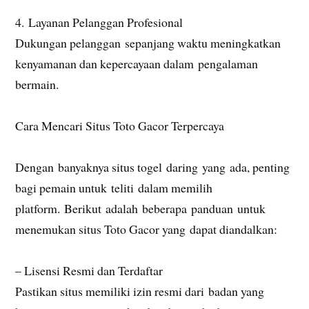
4. Layanan Pelanggan Profesional
Dukungan pelanggan sepanjang waktu meningkatkan
kenyamanan dan kepercayaan dalam pengalaman
bermain.
Cara Mencari Situs Toto Gacor Terpercaya
Dengan banyaknya situs togel daring yang ada, penting
bagi pemain untuk teliti dalam memilih
platform. Berikut adalah beberapa panduan untuk
menemukan situs Toto Gacor yang dapat diandalkan:
– Lisensi Resmi dan Terdaftar
Pastikan situs memiliki izin resmi dari badan yang