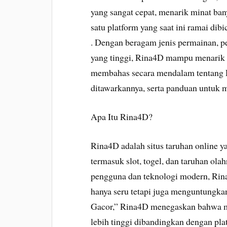
yang sangat cepat, menarik minat ban
satu platform yang saat ini ramai di
. Dengan beragam jenis permainan, p
yang tinggi, Rina4D mampu menarik p
membahas secara mendalam tentang R
ditawarkannya, serta panduan untuk m
Apa Itu Rina4D?
Rina4D adalah situs taruhan online
termasuk slot, togel, dan taruhan ol
pengguna dan teknologi modern, Ri
hanya seru tetapi juga menguntungka
Gacor,” Rina4D menegaskan bahwa 
lebih tinggi dibandingkan dengan plat