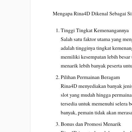
Mengapa Rina4D Dikenal Sebagai Si
Tinggi Tingkat Kemenangannya
Salah satu faktor utama yang men
adalah tingginya tingkat kemena
memiliki kesempatan lebih besar
menarik lebih banyak peserta unt
Pilihan Permainan Beragam
Rina4D menyediakan banyak jenis 
slot yang mudah hingga permaina
tersedia untuk memenuhi selera 
banyak, pemain tidak akan merasa
Bonus dan Promosi Menarik