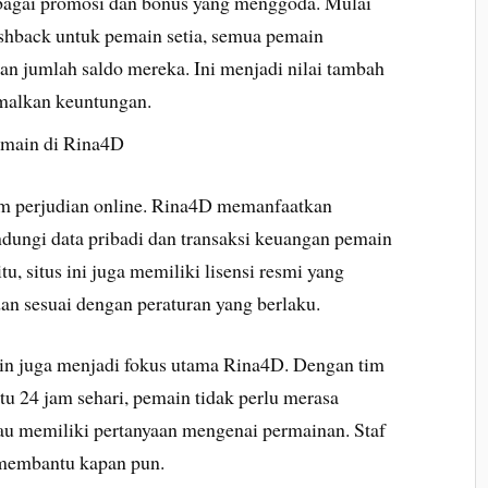
bagai promosi dan bonus yang menggoda. Mulai
ashback untuk pemain setia, semua pemain
n jumlah saldo mereka. Ini menjadi nilai tambah
malkan keuntungan.
main di Rina4D
m perjudian online. Rina4D memanfaatkan
indungi data pribadi dan transaksi keuangan pemain
u, situs ini juga memiliki lisensi resmi yang
n sesuai dengan peraturan yang berlaku.
n juga menjadi fokus utama Rina4D. Dengan tim
u 24 jam sehari, pemain tidak perlu merasa
au memiliki pertanyaan mengenai permainan. Staf
 membantu kapan pun.