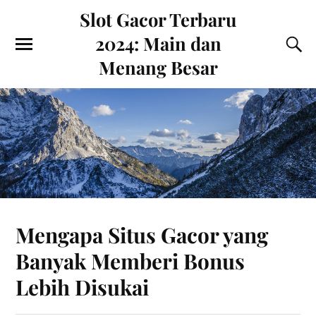
Slot Gacor Terbaru
2024: Main dan
Menang Besar
Mengapa Situs Gacor yang
Banyak Memberi Bonus
Lebih Disukai