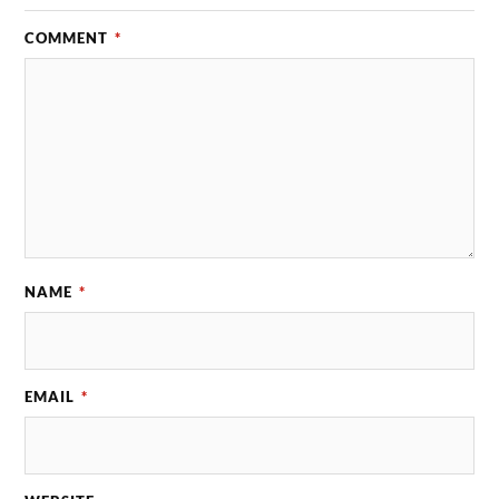
COMMENT
*
NAME
*
EMAIL
*