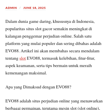
ADMIN
JUNE 18, 2025
Dalam dunia game daring, khususnya di Indonesia,
popularitas situs slot gacor semakin meningkat di
kalangan penggemar perjudian online. Salah satu
platform yang mulai populer dan sering dibahas adalah
EVO88. Artikel ini akan membahas secara mendalam
tentang
slot
EVO88, termasuk kelebihan, fitur-fitur,
aspek keamanan, serta tips bermain untuk meraih
kemenangan maksimal.
Apa yang Dimaksud dengan EVO88?
EVO88 adalah situs perjudian online yang menawarkan
berbagai permainan, terutama mesin slot (slot online),