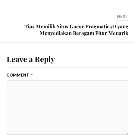
NEXT
Tips Memilih Situs Gacor Pragmatic4D yang
Menyediakan Beragam Fitur Menarik
Leave a Reply
COMMENT
*