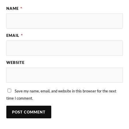
NAME
*
EMAIL
*
WEBSITE
Save my name, email, and website in this browser for the next
time I comment.