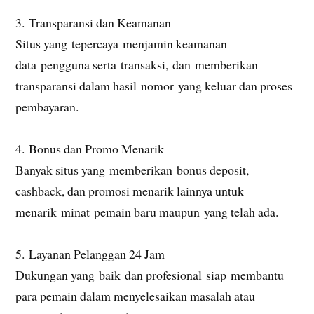
3. Transparansi dan Keamanan
Situs yang tepercaya menjamin keamanan
data pengguna serta transaksi, dan memberikan
transparansi dalam hasil nomor yang keluar dan proses
pembayaran.
4. Bonus dan Promo Menarik
Banyak situs yang memberikan bonus deposit,
cashback, dan promosi menarik lainnya untuk
menarik minat pemain baru maupun yang telah ada.
5. Layanan Pelanggan 24 Jam
Dukungan yang baik dan profesional siap membantu
para pemain dalam menyelesaikan masalah atau