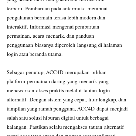
terbaru. Pembaruan pada antarmuka membuat
pengalaman bermain terasa lebih modern dan
interaktif. Informasi mengenai pembaruan
permainan, acara menarik, dan panduan
penggunaan biasanya diperoleh langsung di halaman
login atau beranda utama.
Sebagai penutup, ACC4D merupakan pilihan
platform permainan daring yang menarik yang
menawarkan akses praktis melalui tautan login
alternatif. Dengan sistem yang cepat, fitur lengkap, dan
tampilan yang ramah pengguna, ACC4D dapat menjadi
salah satu solusi hiburan digital untuk berbagai
kalangan. Pastikan selalu mengakses tautan alternatif
resmi agar tetap aman dan nyaman saat menikmati