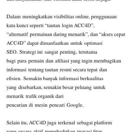
Dalam meningkatkan visibilitas online, penggunaan
kata kunci seperti “tautan login ACC4D”,
“alternatif permainan daring menarik”, dan “akses cepat
ACC4D” dapat dimanfaatkan untuk optimasi
SEO. Strategi ini sangat penting, terutama
bagi para pemain dan afiliasi yang ingin membagikan
informasi tentang tautan resmi secara tepat dan
efisien. Semakin banyak informasi berkualitas
yang disebarkan, semakin besar peluang untuk
menarik trafik organik dari
pencarian di mesin pencari Google.
Selain itu, ACC4D juga terkenal sebagai platform
yang secara aktif menghadirkan inovasi fitur