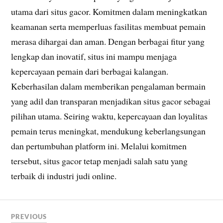
utama dari situs gacor. Komitmen dalam meningkatkan
keamanan serta memperluas fasilitas membuat pemain
merasa dihargai dan aman. Dengan berbagai fitur yang
lengkap dan inovatif, situs ini mampu menjaga
kepercayaan pemain dari berbagai kalangan.
Keberhasilan dalam memberikan pengalaman bermain
yang adil dan transparan menjadikan situs gacor sebagai
pilihan utama. Seiring waktu, kepercayaan dan loyalitas
pemain terus meningkat, mendukung keberlangsungan
dan pertumbuhan platform ini. Melalui komitmen
tersebut, situs gacor tetap menjadi salah satu yang
terbaik di industri judi online.
PREVIOUS