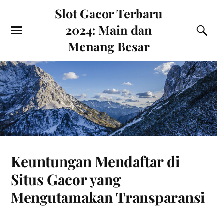
Slot Gacor Terbaru
2024: Main dan
Menang Besar
Keuntungan Mendaftar di
Situs Gacor yang
Mengutamakan Transparansi