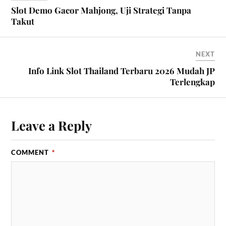
Slot Demo Gacor Mahjong, Uji Strategi Tanpa
Takut
NEXT
Info Link Slot Thailand Terbaru 2026 Mudah JP
Terlengkap
Leave a Reply
COMMENT
*