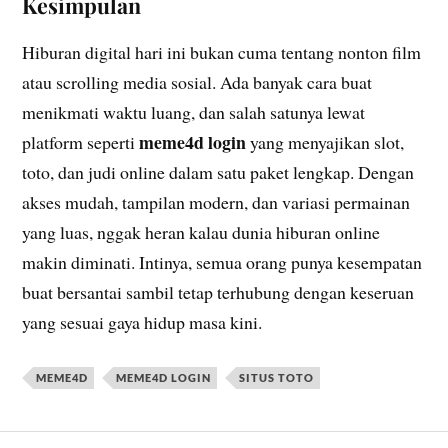
Kesimpulan
Hiburan digital hari ini bukan cuma tentang nonton film
atau scrolling media sosial. Ada banyak cara buat
menikmati waktu luang, dan salah satunya lewat
meme4d login
platform seperti
yang menyajikan slot,
toto, dan judi online dalam satu paket lengkap. Dengan
akses mudah, tampilan modern, dan variasi permainan
yang luas, nggak heran kalau dunia hiburan online
makin diminati. Intinya, semua orang punya kesempatan
buat bersantai sambil tetap terhubung dengan keseruan
yang sesuai gaya hidup masa kini.
MEME4D
MEME4D LOGIN
SITUS TOTO