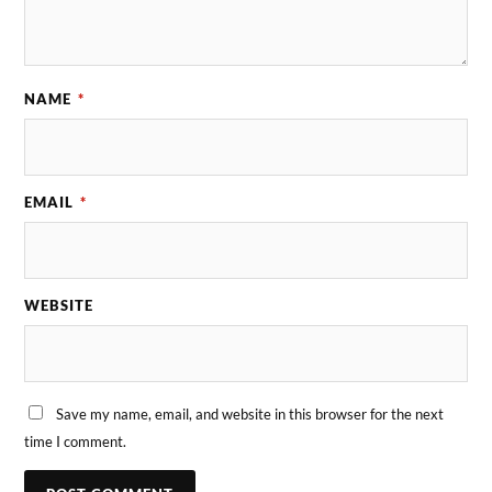
NAME
*
EMAIL
*
WEBSITE
Save my name, email, and website in this browser for the next
time I comment.