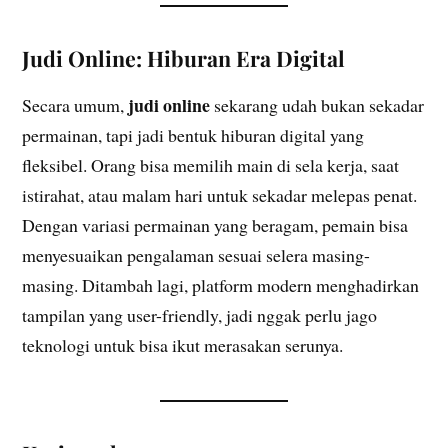
Judi Online: Hiburan Era Digital
judi online
Secara umum,
sekarang udah bukan sekadar
permainan, tapi jadi bentuk hiburan digital yang
fleksibel. Orang bisa memilih main di sela kerja, saat
istirahat, atau malam hari untuk sekadar melepas penat.
Dengan variasi permainan yang beragam, pemain bisa
menyesuaikan pengalaman sesuai selera masing-
masing. Ditambah lagi, platform modern menghadirkan
tampilan yang user-friendly, jadi nggak perlu jago
teknologi untuk bisa ikut merasakan serunya.