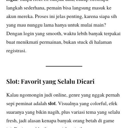
langkah sederhana, pemain bisa langsung masuk ke
akun mereka. Proses ini jelas penting, karena siapa sih
yang mau nunggu lama hanya untuk mulai main?
Dengan login yang smooth, waktu lebih banyak terpakai
buat menikmati permainan, bukan stuck di halaman
registrasi.
Slot: Favorit yang Selalu Dicari
Kalau ngomongin judi online, genre yang nggak pernah
slot
sepi peminat adalah
. Visualnya yang colorful, efek
suaranya yang bikin nagih, plus variasi tema yang selalu
fresh, jadi alasan kenapa banyak orang betah di game