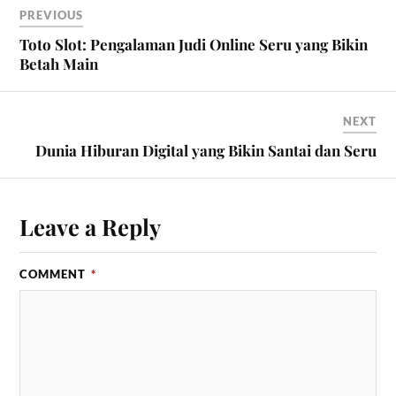
PREVIOUS
Toto Slot: Pengalaman Judi Online Seru yang Bikin
Betah Main
NEXT
Dunia Hiburan Digital yang Bikin Santai dan Seru
Leave a Reply
COMMENT
*