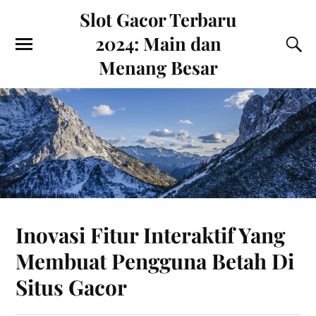
Slot Gacor Terbaru
2024: Main dan
Menang Besar
Inovasi Fitur Interaktif Yang
Membuat Pengguna Betah Di
Situs Gacor