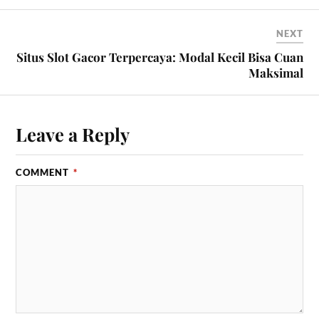
NEXT
Situs Slot Gacor Terpercaya: Modal Kecil Bisa Cuan
Maksimal
Leave a Reply
COMMENT
*