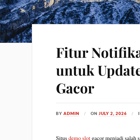
Fitur Notifik
untuk Update
Gacor
BY
ADMIN
ON
JULY 2, 2026
Situs
demo slot
gacor menjadi salah sa