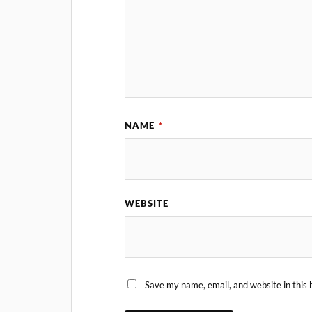
NAME
*
WEBSITE
Save my name, email, and website in this 