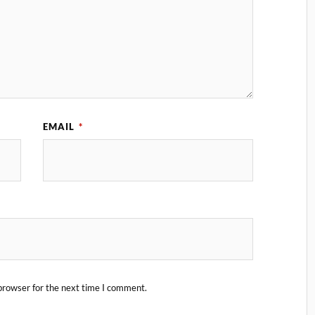
EMAIL
*
browser for the next time I comment.