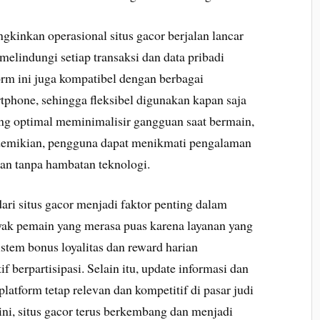
inkan operasional situs gacor berjalan lancar
melindungi setiap transaksi dan data pribadi
orm ini juga kompatibel dengan berbagai
tphone, sehingga fleksibel digunakan kapan saja
ang optimal meminimalisir gangguan saat bermain,
 demikian, pengguna dapat menikmati pengalaman
n tanpa hambatan teknologi.
dari situs gacor menjadi faktor penting dalam
ak pemain yang merasa puas karena layanan yang
stem bonus loyalitas dan reward harian
f berpartisipasi. Selain itu, update informasi dan
platform tetap relevan dan kompetitif di pasar judi
ni, situs gacor terus berkembang dan menjadi