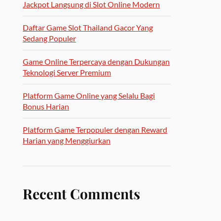
Jackpot Langsung di Slot Online Modern
Daftar Game Slot Thailand Gacor Yang
Sedang Populer
Game Online Terpercaya dengan Dukungan
Teknologi Server Premium
Platform Game Online yang Selalu Bagi
Bonus Harian
Platform Game Terpopuler dengan Reward
Harian yang Menggiurkan
Recent Comments