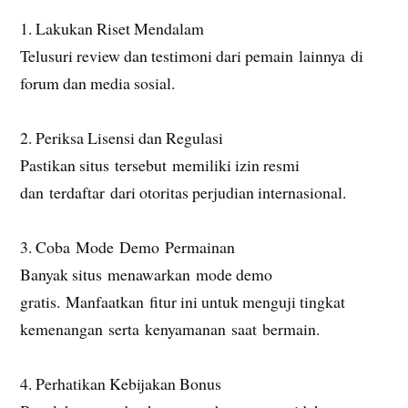
1. Lakukan Riset Mendalam
Telusuri review dan testimoni dari pemain lainnya di
forum dan media sosial.
2. Periksa Lisensi dan Regulasi
Pastikan situs tersebut memiliki izin resmi
dan terdaftar dari otoritas perjudian internasional.
3. Coba Mode Demo Permainan
Banyak situs menawarkan mode demo
gratis. Manfaatkan fitur ini untuk menguji tingkat
kemenangan serta kenyamanan saat bermain.
4. Perhatikan Kebijakan Bonus