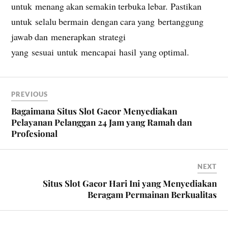
untuk menang akan semakin terbuka lebar. Pastikan
untuk selalu bermain dengan cara yang bertanggung
jawab dan menerapkan strategi
yang sesuai untuk mencapai hasil yang optimal.
PREVIOUS
Bagaimana Situs Slot Gacor Menyediakan
Pelayanan Pelanggan 24 Jam yang Ramah dan
Profesional
NEXT
Situs Slot Gacor Hari Ini yang Menyediakan
Beragam Permainan Berkualitas