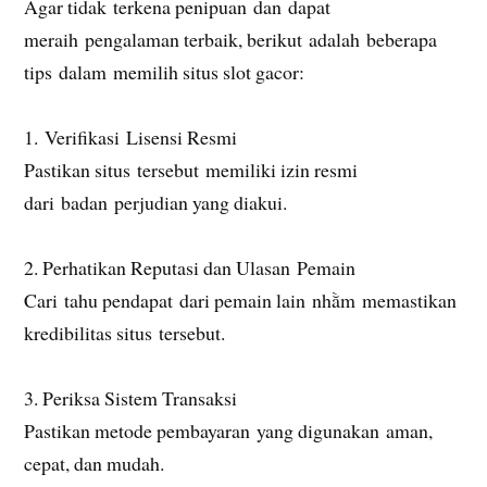
Agar tidak terkena penipuan dan dapat
meraih pengalaman terbaik, berikut adalah beberapa
tips dalam memilih situs slot gacor:
1. Verifikasi Lisensi Resmi
Pastikan situs tersebut memiliki izin resmi
dari badan perjudian yang diakui.
2. Perhatikan Reputasi dan Ulasan Pemain
Cari tahu pendapat dari pemain lain nhằm memastikan
kredibilitas situs tersebut.
3. Periksa Sistem Transaksi
Pastikan metode pembayaran yang digunakan aman,
cepat, dan mudah.