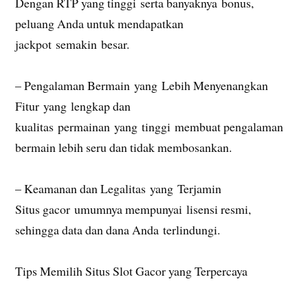
Dengan RTP yang tinggi serta banyaknya bonus,
peluang Anda untuk mendapatkan
jackpot semakin besar.
– Pengalaman Bermain yang Lebih Menyenangkan
Fitur yang lengkap dan
kualitas permainan yang tinggi membuat pengalaman
bermain lebih seru dan tidak membosankan.
– Keamanan dan Legalitas yang Terjamin
Situs gacor umumnya mempunyai lisensi resmi,
sehingga data dan dana Anda terlindungi.
Tips Memilih Situs Slot Gacor yang Terpercaya