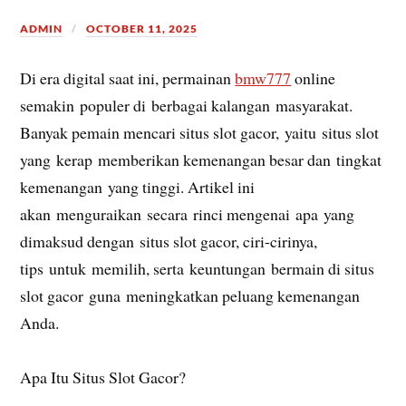
ADMIN
OCTOBER 11, 2025
Di era digital saat ini, permainan
bmw777
online
semakin populer di berbagai kalangan masyarakat.
Banyak pemain mencari situs slot gacor, yaitu situs slot
yang kerap memberikan kemenangan besar dan tingkat
kemenangan yang tinggi. Artikel ini
akan menguraikan secara rinci mengenai apa yang
dimaksud dengan situs slot gacor, ciri-cirinya,
tips untuk memilih, serta keuntungan bermain di situs
slot gacor guna meningkatkan peluang kemenangan
Anda.
Apa Itu Situs Slot Gacor?