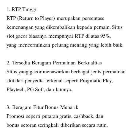
1. RTP Tinggi
RTP (Return to Player) merupakan persentase
kemenangan yang dikembalikan kepada pemain. Situs
slot gacor biasanya mempunyai RTP di atas 95%,
yang mencerminkan peluang menang yang lebih baik.
2. Tersedia Beragam Permainan Berkualitas
Situs yang gacor menawarkan berbagai jenis permainan
slot dari penyedia terkenal seperti Pragmatic Play,
Playtech, PG Soft, dan lainnya.
3. Beragam Fitur Bonus Menarik
Promosi seperti putaran gratis, cashback, dan
bonus setoran seringkali diberikan secara rutin.