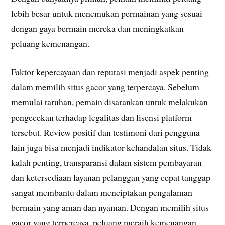
lebih besar untuk menemukan permainan yang sesuai
dengan gaya bermain mereka dan meningkatkan
peluang kemenangan.
Faktor kepercayaan dan reputasi menjadi aspek penting
dalam memilih situs gacor yang terpercaya. Sebelum
memulai taruhan, pemain disarankan untuk melakukan
pengecekan terhadap legalitas dan lisensi platform
tersebut. Review positif dan testimoni dari pengguna
lain juga bisa menjadi indikator kehandalan situs. Tidak
kalah penting, transparansi dalam sistem pembayaran
dan ketersediaan layanan pelanggan yang cepat tanggap
sangat membantu dalam menciptakan pengalaman
bermain yang aman dan nyaman. Dengan memilih situs
gacor yang terpercaya, peluang meraih kemenangan