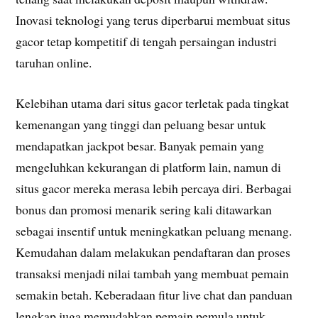
Inovasi teknologi yang terus diperbarui membuat situs
gacor tetap kompetitif di tengah persaingan industri
taruhan online.
Kelebihan utama dari situs gacor terletak pada tingkat
kemenangan yang tinggi dan peluang besar untuk
mendapatkan jackpot besar. Banyak pemain yang
mengeluhkan kekurangan di platform lain, namun di
situs gacor mereka merasa lebih percaya diri. Berbagai
bonus dan promosi menarik sering kali ditawarkan
sebagai insentif untuk meningkatkan peluang menang.
Kemudahan dalam melakukan pendaftaran dan proses
transaksi menjadi nilai tambah yang membuat pemain
semakin betah. Keberadaan fitur live chat dan panduan
lengkap juga memudahkan pemain pemula untuk