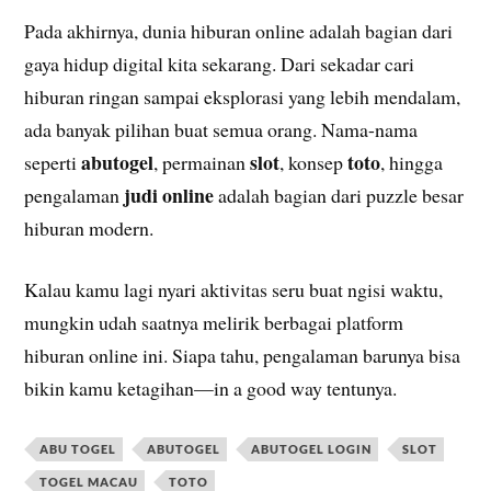
Pada akhirnya, dunia hiburan online adalah bagian dari
gaya hidup digital kita sekarang. Dari sekadar cari
hiburan ringan sampai eksplorasi yang lebih mendalam,
ada banyak pilihan buat semua orang. Nama-nama
abutogel
slot
toto
seperti
, permainan
, konsep
, hingga
judi online
pengalaman
adalah bagian dari puzzle besar
hiburan modern.
Kalau kamu lagi nyari aktivitas seru buat ngisi waktu,
mungkin udah saatnya melirik berbagai platform
hiburan online ini. Siapa tahu, pengalaman barunya bisa
bikin kamu ketagihan—in a good way tentunya.
ABU TOGEL
ABUTOGEL
ABUTOGEL LOGIN
SLOT
TOGEL MACAU
TOTO