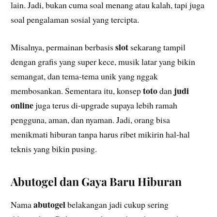
lain. Jadi, bukan cuma soal menang atau kalah, tapi juga
soal pengalaman sosial yang tercipta.
slot
Misalnya, permainan berbasis
sekarang tampil
dengan grafis yang super kece, musik latar yang bikin
semangat, dan tema-tema unik yang nggak
toto
judi
membosankan. Sementara itu, konsep
dan
online
juga terus di-upgrade supaya lebih ramah
pengguna, aman, dan nyaman. Jadi, orang bisa
menikmati hiburan tanpa harus ribet mikirin hal-hal
teknis yang bikin pusing.
Abutogel dan Gaya Baru Hiburan
abutogel
Nama
belakangan jadi cukup sering