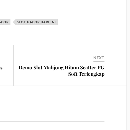
ACOR
SLOT GACOR HARI INI
NEXT
us
Demo Slot Mahjong Hitam Scatter PG
Soft Terlengkap