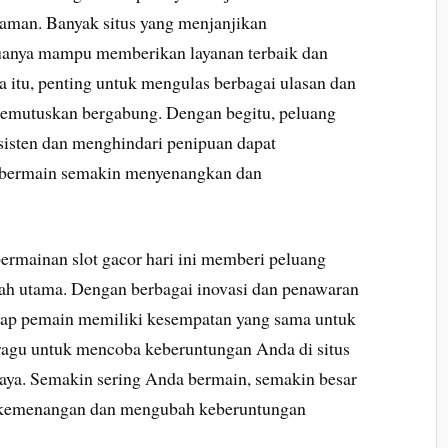
 aman. Banyak situs yang menjanjikan
uanya mampu memberikan layanan terbaik dan
a itu, penting untuk mengulas berbagai ulasan dan
memutuskan bergabung. Dengan begitu, peluang
sten dan menghindari penipuan dapat
 bermain semakin menyenangkan dan
rmainan slot gacor hari ini memberi peluang
ah utama. Dengan berbagai inovasi dan penawaran
tiap pemain memiliki kesempatan yang sama untuk
ragu untuk mencoba keberuntungan Anda di situs
caya. Semakin sering Anda bermain, semakin besar
 kemenangan dan mengubah keberuntungan