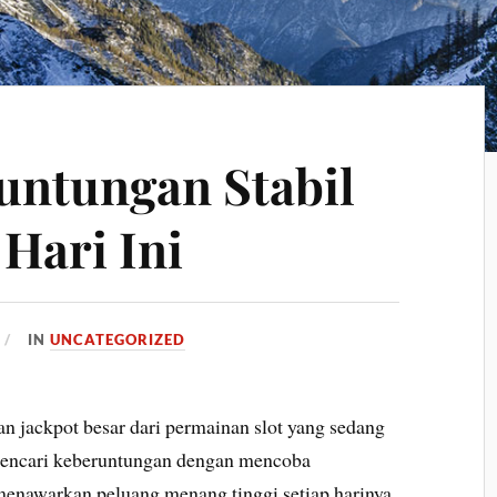
untungan Stabil
 Hari Ini
IN
UNCATEGORIZED
 jackpot besar dari permainan slot yang sedang
 mencari keberuntungan dengan mencoba
 menawarkan peluang menang tinggi setiap harinya.