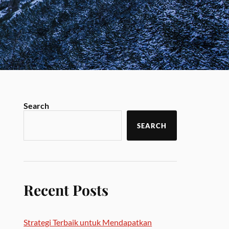
Search
SEARCH
Recent Posts
Strategi Terbaik untuk Mendapatkan