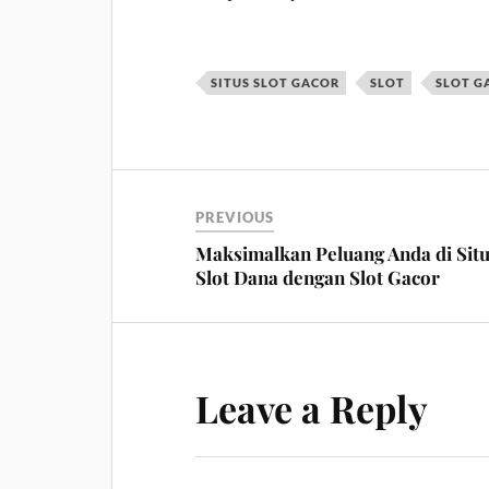
SITUS SLOT GACOR
SLOT
SLOT G
PREVIOUS
Maksimalkan Peluang Anda di Sit
Slot Dana dengan Slot Gacor
Leave a Reply