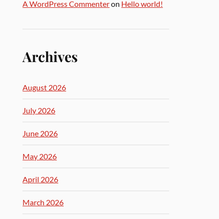
A WordPress Commenter
on
Hello world!
Archives
August 2026
July 2026
June 2026
May 2026
April 2026
March 2026