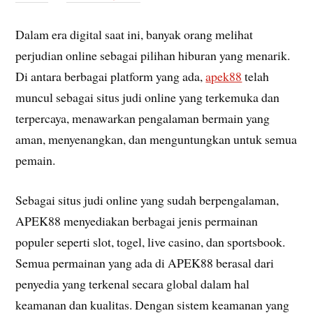
Dalam era digital saat ini, banyak orang melihat
perjudian online sebagai pilihan hiburan yang menarik.
Di antara berbagai platform yang ada,
apek88
telah
muncul sebagai situs judi online yang terkemuka dan
terpercaya, menawarkan pengalaman bermain yang
aman, menyenangkan, dan menguntungkan untuk semua
pemain.
Sebagai situs judi online yang sudah berpengalaman,
APEK88 menyediakan berbagai jenis permainan
populer seperti slot, togel, live casino, dan sportsbook.
Semua permainan yang ada di APEK88 berasal dari
penyedia yang terkenal secara global dalam hal
keamanan dan kualitas. Dengan sistem keamanan yang