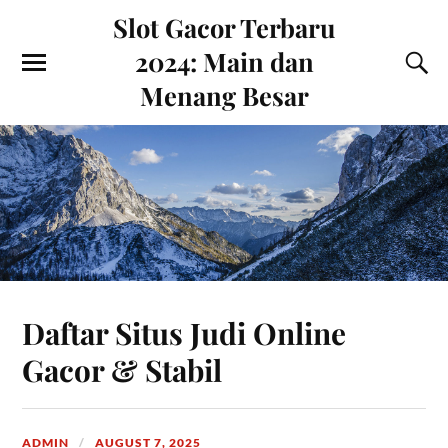
Slot Gacor Terbaru
2024: Main dan
Menang Besar
Daftar Situs Judi Online
Gacor & Stabil
ADMIN
AUGUST 7, 2025