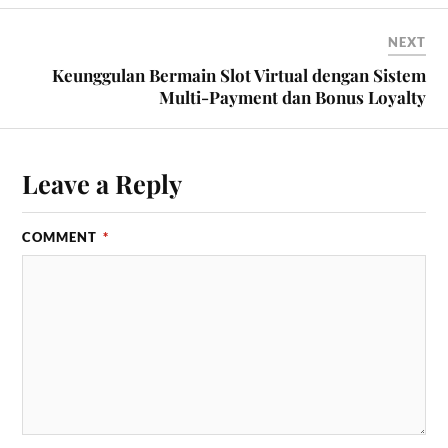
NEXT
Keunggulan Bermain Slot Virtual dengan Sistem
Multi-Payment dan Bonus Loyalty
Leave a Reply
COMMENT
*