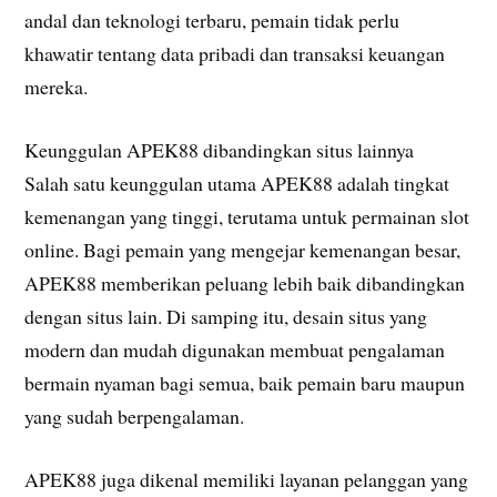
andal dan teknologi terbaru, pemain tidak perlu
khawatir tentang data pribadi dan transaksi keuangan
mereka.
Keunggulan APEK88 dibandingkan situs lainnya
Salah satu keunggulan utama APEK88 adalah tingkat
kemenangan yang tinggi, terutama untuk permainan slot
online. Bagi pemain yang mengejar kemenangan besar,
APEK88 memberikan peluang lebih baik dibandingkan
dengan situs lain. Di samping itu, desain situs yang
modern dan mudah digunakan membuat pengalaman
bermain nyaman bagi semua, baik pemain baru maupun
yang sudah berpengalaman.
APEK88 juga dikenal memiliki layanan pelanggan yang