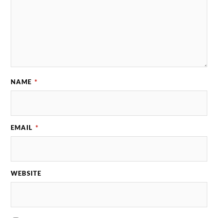
NAME
*
EMAIL
*
WEBSITE