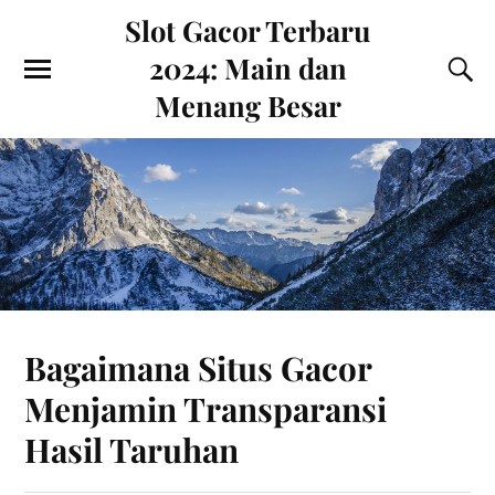
Slot Gacor Terbaru
2024: Main dan
Menang Besar
Bagaimana Situs Gacor
Menjamin Transparansi
Hasil Taruhan