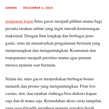
ADMIN
DECEMBER 2, 2025
tempototo login
Situs gacor menjadi pilihan utama bagi
pecinta taruhan online yang ingin meraih kemenangan
maksimal. Dengan fitur lengkap dan berbagai jenis
game, situs ini menawarkan pengalaman bermain yang
menyenangkan dan menguntungkan. Keamanan dan
transparansi menjadi prioritas utama agar pemain
merasa nyaman saat bermain.
Selain itu, situs gacor menyediakan berbagai bonus
menarik dan promo yang menguntungkan. Fitur live
casino, slot, dan taruhan olahraga bisa diakses kapan
saja dan di mana saja. Kemudahan akses serta tampilan
yang user-friendly membuat pemain semakin betah