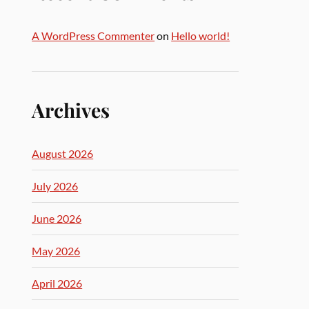
A WordPress Commenter
on
Hello world!
Archives
August 2026
July 2026
June 2026
May 2026
April 2026