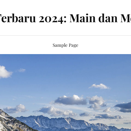
Terbaru 2024: Main dan 
Sample Page