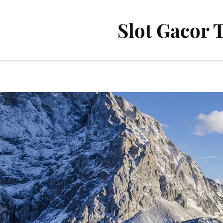
Slot Gacor 