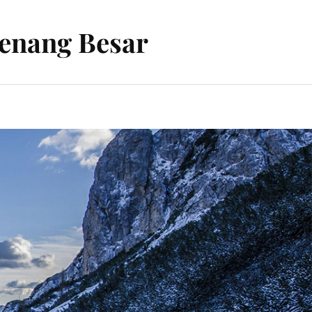
Menang Besar