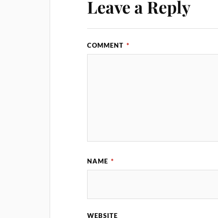
Leave a Reply
COMMENT
*
NAME
*
WEBSITE