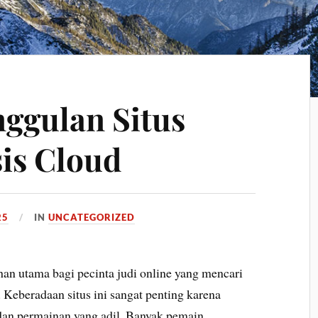
nggulan Situs
is Cloud
25
IN
UNCATEGORIZED
han utama bagi pecinta judi online yang mencari
Keberadaan situs ini sangat penting karena
an permainan yang adil. Banyak pemain