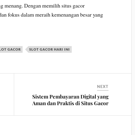
g menang. Dengan memilih situs gacor
i dan fokus dalam meraih kemenangan besar yang
LOT GACOR
SLOT GACOR HARI INI
NEXT
Sistem Pembayaran Digital yang
Aman dan Praktis di Situs Gacor