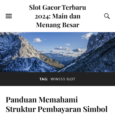
Slot Gacor Terbaru
2024: Main dan
Menang Besar
TAG:
WIN555 SLOT
Panduan Memahami
Struktur Pembayaran Simbol