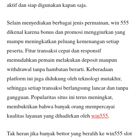
aktif dan siap digunakan kapan saja.
Selain menyediakan berbagai jenis permainan, win 555
dikenal karena bonus dan promosi menggiurkan yang
mampu meningkatkan peluang kemenangan setiap
peserta. Fitur transaksi cepat dan responsif
memudahkan pemain melakukan deposit maupun
withdrawal tanpa hambatan berarti. Keberadaan
platform ini juga didukung oleh teknologi mutakhir,
sehingga setiap transaksi berlangsung lancar dan tanpa
gangguan. Popularitas situs ini terus meningkat,
membuktikan bahwa banyak orang mempercayai
kualitas layanan yang dihadirkan oleh
win555
.
Tak heran jika banyak bettor yang beralih ke win555 slot