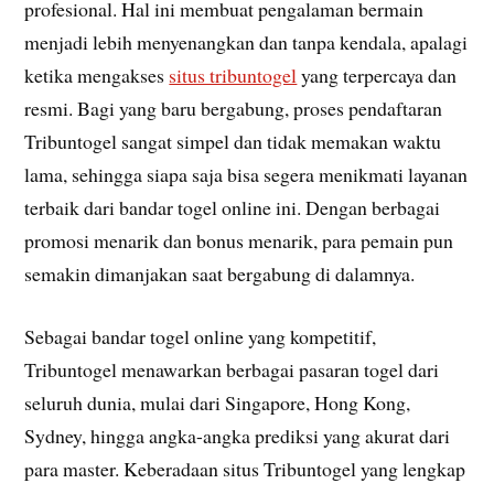
profesional. Hal ini membuat pengalaman bermain
menjadi lebih menyenangkan dan tanpa kendala, apalagi
ketika mengakses
situs tribuntogel
yang terpercaya dan
resmi. Bagi yang baru bergabung, proses pendaftaran
Tribuntogel sangat simpel dan tidak memakan waktu
lama, sehingga siapa saja bisa segera menikmati layanan
terbaik dari bandar togel online ini. Dengan berbagai
promosi menarik dan bonus menarik, para pemain pun
semakin dimanjakan saat bergabung di dalamnya.
Sebagai bandar togel online yang kompetitif,
Tribuntogel menawarkan berbagai pasaran togel dari
seluruh dunia, mulai dari Singapore, Hong Kong,
Sydney, hingga angka-angka prediksi yang akurat dari
para master. Keberadaan situs Tribuntogel yang lengkap