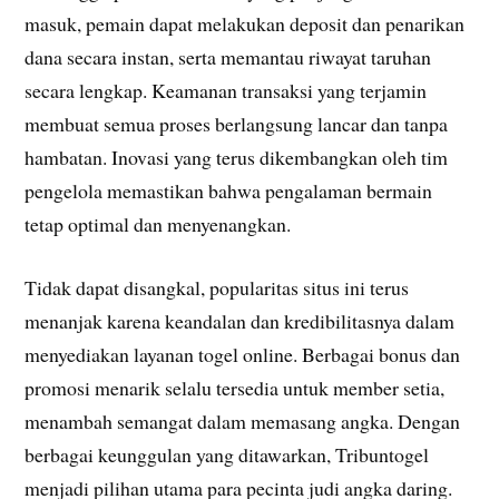
masuk, pemain dapat melakukan deposit dan penarikan
dana secara instan, serta memantau riwayat taruhan
secara lengkap. Keamanan transaksi yang terjamin
membuat semua proses berlangsung lancar dan tanpa
hambatan. Inovasi yang terus dikembangkan oleh tim
pengelola memastikan bahwa pengalaman bermain
tetap optimal dan menyenangkan.
Tidak dapat disangkal, popularitas situs ini terus
menanjak karena keandalan dan kredibilitasnya dalam
menyediakan layanan togel online. Berbagai bonus dan
promosi menarik selalu tersedia untuk member setia,
menambah semangat dalam memasang angka. Dengan
berbagai keunggulan yang ditawarkan, Tribuntogel
menjadi pilihan utama para pecinta judi angka daring.