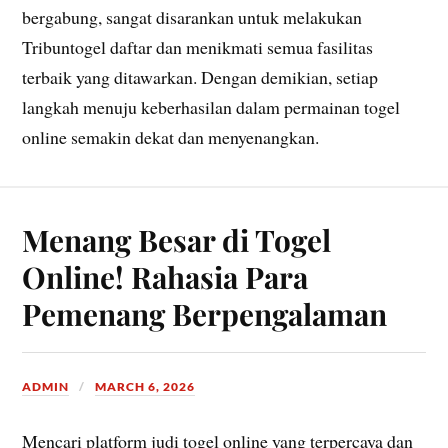
bergabung, sangat disarankan untuk melakukan
Tribuntogel daftar dan menikmati semua fasilitas
terbaik yang ditawarkan. Dengan demikian, setiap
langkah menuju keberhasilan dalam permainan togel
online semakin dekat dan menyenangkan.
Menang Besar di Togel
Online! Rahasia Para
Pemenang Berpengalaman
ADMIN
MARCH 6, 2026
Mencari platform judi togel online yang terpercaya dan