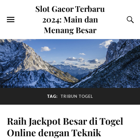
Slot Gacor Terbaru
2024: Main dan
Menang Besar
TAG:
TRIBUN TOGEL
Raih Jackpot Besar di Togel
Online dengan Teknik