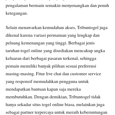
pengalaman bermain semakin menyenangkan dan penuh
ketegangan.
Selain menawarkan kemudahan akses, Tribuntogel juga
dikenal karena variasi permainan yang lengkap dan
peluang kemenangan yang tinggi. Berbagai jenis
taruhan togel online yang disediakan mencakup angka
keluaran dari berbagai pasaran terkenal, sehingga
pemain memiliki banyak pilihan sesuai preferensi
masing-masing. Fitur live chat dan customer service
yang responsif memudahkan pengguna untuk
mendapatkan bantuan kapan saja mereka
membutuhkan. Dengan demikian, Tribuntogel tidak
hanya sekadar situs togel online biasa, melainkan juga
sebagai partner terpercaya untuk meraih keberuntungan