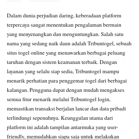
Dalam dunia perjudian daring, keberadaan platform
terpercaya sangat menentukan pengalaman bermain
yang menyenangkan dan menguntungkan. Salah satu
nama yang sedang naik daun adalah Tribuntogel, sebuah
situs togel online yang menawarkan berbagai peluang
taruhan dengan sistem keamanan terbaik. Dengan
layanan yang selalu siap sedia, Tribuntogel mampu
menarik perhatian para penggemar togel dari berbagai
kalangan. Pengguna dapat dengan mudah mengakses
semua fitur menarik melalui Tribuntogel login,
memastikan transaksi berjalan lancar dan data pribadi
terlindungi sepenuhnya. Keunggulan utama dari
platform ini adalah tampilan antarmuka yang user-
friendly, memudahkan siapa saja untuk melakukan