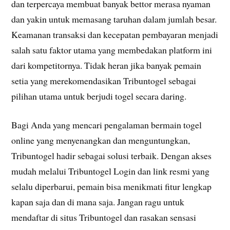
dan terpercaya membuat banyak bettor merasa nyaman
dan yakin untuk memasang taruhan dalam jumlah besar.
Keamanan transaksi dan kecepatan pembayaran menjadi
salah satu faktor utama yang membedakan platform ini
dari kompetitornya. Tidak heran jika banyak pemain
setia yang merekomendasikan Tribuntogel sebagai
pilihan utama untuk berjudi togel secara daring.
Bagi Anda yang mencari pengalaman bermain togel
online yang menyenangkan dan menguntungkan,
Tribuntogel hadir sebagai solusi terbaik. Dengan akses
mudah melalui Tribuntogel Login dan link resmi yang
selalu diperbarui, pemain bisa menikmati fitur lengkap
kapan saja dan di mana saja. Jangan ragu untuk
mendaftar di situs Tribuntogel dan rasakan sensasi