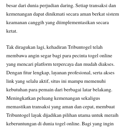
besar dari dunia perjudian daring. Setiap transaksi dan
kemenangan dapat dinikmati secara aman berkat sistem
keamanan canggih yang diimplementasikan secara
ketat.
Tak diragukan lagi, kehadiran Tribuntogel telah
membawa angin segar bagi para pecinta togel online
yang mencari platform terpercaya dan mudah diakses.
Dengan fitur lengkap, layanan profesional, serta akses
link yang selalu aktif, situs ini mampu memenuhi
kebutuhan para pemain dari berbagai latar belakang.
Meningkatkan peluang kemenangan sekaligus
memastikan transaksi yang aman dan cepat, membuat
Tribuntogel layak dijadikan pilihan utama untuk meraih
keberuntungan di dunia togel online. Bagi yang ingin