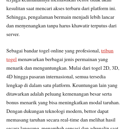
kesulitan saat mencari akses terbaru dari platform ini.
Sehingga, pengalaman bermain menjadi lebih lancar
dan menyenangkan tanpa harus khawatir terputus dari
server.
Sebagai bandar togel online yang profesional,
tribun
togel
menawarkan berbagai jenis permainan yang
menarik dan menguntungkan. Mulai dari togel 2D, 3D,
4D hingga pasaran internasional, semua tersedia
lengkap di dalam satu platform. Keuntungan lain yang
ditawarkan adalah peluang kemenangan besar serta
bonus menarik yang bisa meningkatkan modal taruhan.
Dengan dukungan teknologi modern, bettor dapat
memasang taruhan secara real-time dan melihat hasil
secara langsung, menambah sensasi dan adrenalin saat