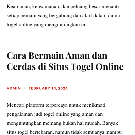
Keamanan, kenyamanan, dan peluang besar menanti
setiap pemain yang bergabung dan aktif dalam dunia
togel online yang menguntungkan ini.
Cara Bermain Aman dan
Cerdas di Situs Togel Online
ADMIN
FEBRUARY 13, 2026
Mencari platform terpercaya untuk menikmati
pengalaman judi togel online yang aman dan
menguntungkan memang bukan hal mudah. Banyak
situs togel bertebaran, namun tidak semuanya mampu