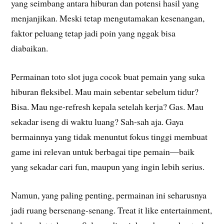
yang seimbang antara hiburan dan potensi hasil yang
menjanjikan. Meski tetap mengutamakan kesenangan,
faktor peluang tetap jadi poin yang nggak bisa
diabaikan.
Permainan toto slot juga cocok buat pemain yang suka
hiburan fleksibel. Mau main sebentar sebelum tidur?
Bisa. Mau nge-refresh kepala setelah kerja? Gas. Mau
sekadar iseng di waktu luang? Sah-sah aja. Gaya
bermainnya yang tidak menuntut fokus tinggi membuat
game ini relevan untuk berbagai tipe pemain—baik
yang sekadar cari fun, maupun yang ingin lebih serius.
Namun, yang paling penting, permainan ini seharusnya
jadi ruang bersenang-senang. Treat it like entertainment,