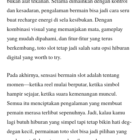
bukan alat tekanan. Selama dimainkan dengan kontrol
dan kesadaran, pengalaman bermain bisa jadi cara seru
buat recharge energi di sela kesibukan. Dengan
kombinasi visual yang memanjakan mata, gameplay
yang mudah dipahami, dan fitur-fitur yang terus
berkembang, toto slot tetap jadi salah satu opsi hiburan
digital yang worth to try.
Pada akhirnya, sensasi bermain slot adalah tentang
momen—ketika reel mulai berputar, ketika simbol
hampir sejajar, ketika suara kemenangan muncul.
Semua itu menciptakan pengalaman yang membuat
pemain merasa terlibat sepenuhnya. Jadi, kalau kamu
lagi butuh hiburan yang simpel tapi tetap bikin hati deg-
degan kecil, permainan toto slot bisa jadi pilihan yang