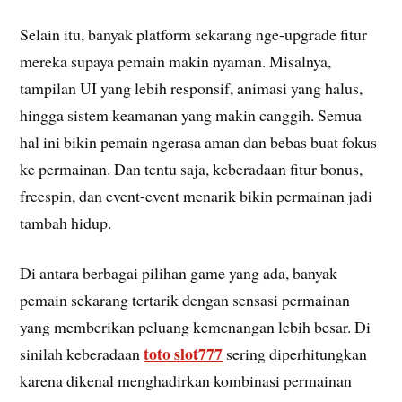
Selain itu, banyak platform sekarang nge-upgrade fitur
mereka supaya pemain makin nyaman. Misalnya,
tampilan UI yang lebih responsif, animasi yang halus,
hingga sistem keamanan yang makin canggih. Semua
hal ini bikin pemain ngerasa aman dan bebas buat fokus
ke permainan. Dan tentu saja, keberadaan fitur bonus,
freespin, dan event-event menarik bikin permainan jadi
tambah hidup.
Di antara berbagai pilihan game yang ada, banyak
pemain sekarang tertarik dengan sensasi permainan
yang memberikan peluang kemenangan lebih besar. Di
toto slot777
sinilah keberadaan
sering diperhitungkan
karena dikenal menghadirkan kombinasi permainan