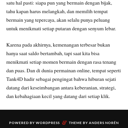
satu hal pasti: siapa pun yang bermain dengan bijak,
tahu kapan harus melangkah, dan memilih tempat
bermain yang tepercaya, akan selalu punya peluang
untuk menikmati setiap putaran dengan senyum lebar.
Karena pada akhirnya, kemenangan terbesar bukan
hanya saat saldo bertambah, tapi saat kita bisa
menikmati setiap momen bermain dengan rasa tenang
dan puas. Dan di dunia permainan online, tempat seperti
Tank4D hadir sebagai pengingat bahwa hiburan sejati
datang dari keseimbangan antara keberanian, strategi,
dan kebahagiaan kecil yang datang dari setiap klik.
&
POWERED BY
WORDPRESS
THEME BY
ANDERS NORÉN