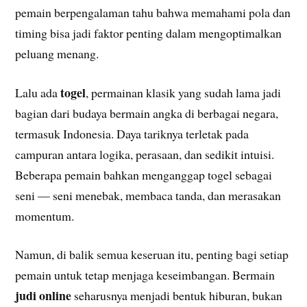
pemain berpengalaman tahu bahwa memahami pola dan
timing bisa jadi faktor penting dalam mengoptimalkan
peluang menang.
togel
Lalu ada
, permainan klasik yang sudah lama jadi
bagian dari budaya bermain angka di berbagai negara,
termasuk Indonesia. Daya tariknya terletak pada
campuran antara logika, perasaan, dan sedikit intuisi.
Beberapa pemain bahkan menganggap togel sebagai
seni — seni menebak, membaca tanda, dan merasakan
momentum.
Namun, di balik semua keseruan itu, penting bagi setiap
pemain untuk tetap menjaga keseimbangan. Bermain
judi online
seharusnya menjadi bentuk hiburan, bukan