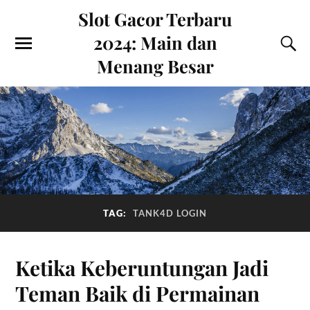
Slot Gacor Terbaru
2024: Main dan
Menang Besar
TAG:
TANK4D LOGIN
Ketika Keberuntungan Jadi
Teman Baik di Permainan