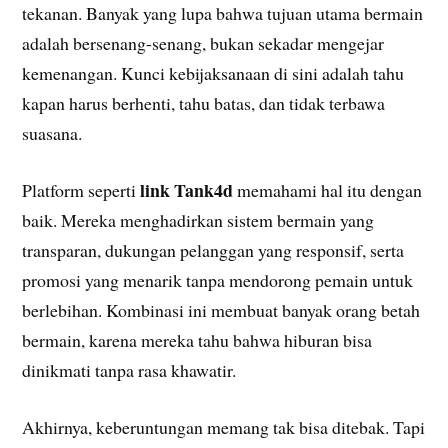
tekanan. Banyak yang lupa bahwa tujuan utama bermain
adalah bersenang-senang, bukan sekadar mengejar
kemenangan. Kunci kebijaksanaan di sini adalah tahu
kapan harus berhenti, tahu batas, dan tidak terbawa
suasana.
link Tank4d
Platform seperti
memahami hal itu dengan
baik. Mereka menghadirkan sistem bermain yang
transparan, dukungan pelanggan yang responsif, serta
promosi yang menarik tanpa mendorong pemain untuk
berlebihan. Kombinasi ini membuat banyak orang betah
bermain, karena mereka tahu bahwa hiburan bisa
dinikmati tanpa rasa khawatir.
Akhirnya, keberuntungan memang tak bisa ditebak. Tapi