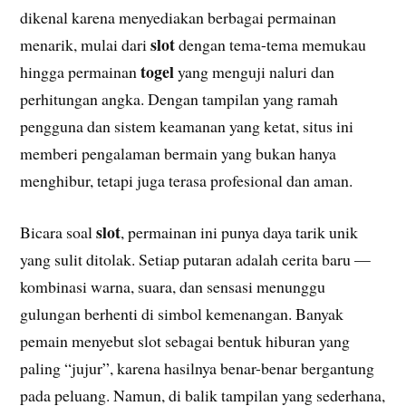
dikenal karena menyediakan berbagai permainan
slot
menarik, mulai dari
dengan tema-tema memukau
togel
hingga permainan
yang menguji naluri dan
perhitungan angka. Dengan tampilan yang ramah
pengguna dan sistem keamanan yang ketat, situs ini
memberi pengalaman bermain yang bukan hanya
menghibur, tetapi juga terasa profesional dan aman.
slot
Bicara soal
, permainan ini punya daya tarik unik
yang sulit ditolak. Setiap putaran adalah cerita baru —
kombinasi warna, suara, dan sensasi menunggu
gulungan berhenti di simbol kemenangan. Banyak
pemain menyebut slot sebagai bentuk hiburan yang
paling “jujur”, karena hasilnya benar-benar bergantung
pada peluang. Namun, di balik tampilan yang sederhana,