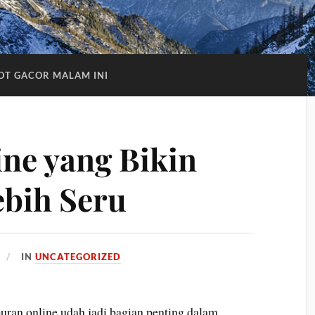
OT GACOR MALAM INI
ne yang Bikin
ebih Seru
IN
UNCATEGORIZED
iburan online udah jadi bagian penting dalam