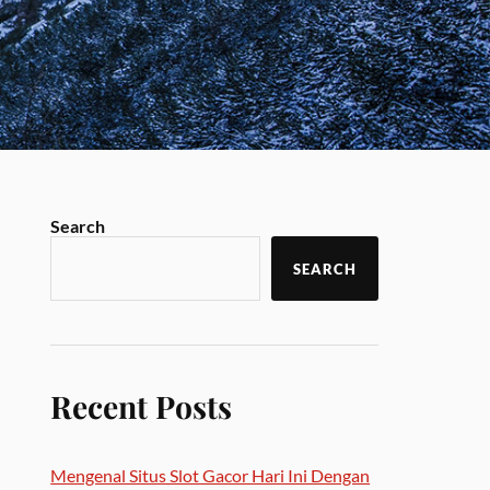
Search
SEARCH
Recent Posts
Mengenal Situs Slot Gacor Hari Ini Dengan