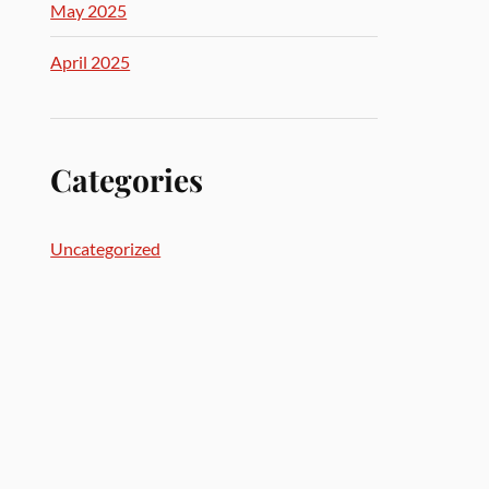
May 2025
April 2025
Categories
Uncategorized