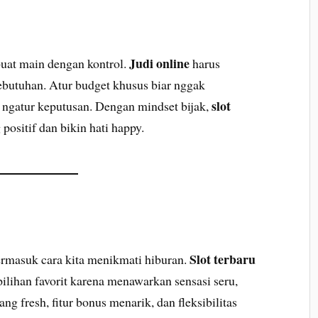
Judi online
uat main dengan kontrol.
harus
ebutuhan. Atur budget khusus biar nggak
slot
 ngatur keputusan. Dengan mindset bijak,
 positif dan bikin hati happy.
Slot terbaru
ermasuk cara kita menikmati hiburan.
ilihan favorit karena menawarkan sensasi seru,
ng fresh, fitur bonus menarik, dan fleksibilitas