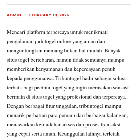
ADMIN
FEBRUARY 13, 2026
Mencari platform terpercaya untuk menikmati
pengalaman judi togel online yang aman dan
menguntungkan memang bukan hal mudah. Banyak
situs togel bertebaran, namun tidak semuanya mampu
memberikan kenyamanan dan kepercayaan penuh
kepada penggunanya. Tribuntogel hadir sebagai solusi
terbaik bagi pecinta togel yang ingin merasakan sensasi
bermain di situs togel yang profesional dan terpercaya.
Dengan berbagai fitur unggulan, tribuntogel mampu
menarik perhatian para pemain dari berbagai kalangan,
menawarkan kemudahan akses dan proses transaksi
yang cepat serta aman. Keunggulan lainnya terletak