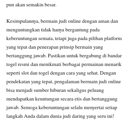
pun akan semakin besar.
Kesimpulannya, bermain judi online dengan aman dan
menguntungkan tidak hanya bergantung pada
keberuntungan semata, tetapi juga pada pilihan platform
yang tepat dan penerapan prinsip bermain yang
bertanggung jawab. Pastikan untuk bergabung di bandar
togel resmi dan menikmati berbagai permainan menarik
seperti slot dan togel dengan cara yang sehat. Dengan
pendekatan yang tepat, pengalaman bermain judi online
bisa menjadi sumber hiburan sekaligus peluang
mendapatkan keuntungan secara etis dan bertanggung
jawab. Semoga keberuntungan selalu menyertai setiap
langkah Anda dalam dunia judi daring yang seru ini!