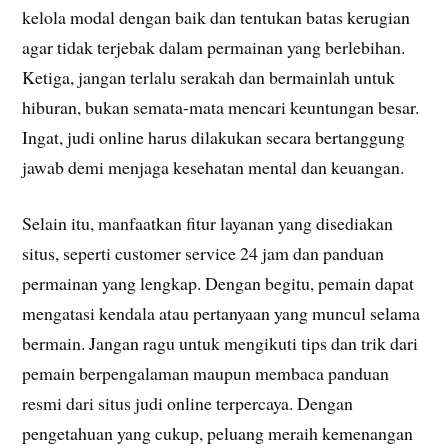
kelola modal dengan baik dan tentukan batas kerugian
agar tidak terjebak dalam permainan yang berlebihan.
Ketiga, jangan terlalu serakah dan bermainlah untuk
hiburan, bukan semata-mata mencari keuntungan besar.
Ingat, judi online harus dilakukan secara bertanggung
jawab demi menjaga kesehatan mental dan keuangan.
Selain itu, manfaatkan fitur layanan yang disediakan
situs, seperti customer service 24 jam dan panduan
permainan yang lengkap. Dengan begitu, pemain dapat
mengatasi kendala atau pertanyaan yang muncul selama
bermain. Jangan ragu untuk mengikuti tips dan trik dari
pemain berpengalaman maupun membaca panduan
resmi dari situs judi online terpercaya. Dengan
pengetahuan yang cukup, peluang meraih kemenangan